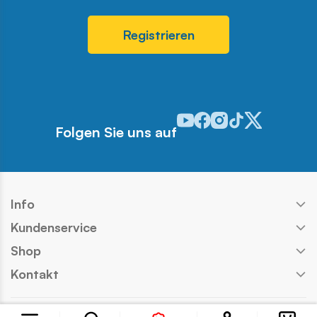
Registrieren
Odwiedź nasz profil w serwis
Odwiedź nasz profil w ser
Odwiedź nasz profil w 
Odwiedź nasz profi
Odwiedź nasz pr
Folgen Sie uns auf
Info
Kundenservice
Shop
Kontakt
Copyright © COBI SA
Ausführung:
Ideo