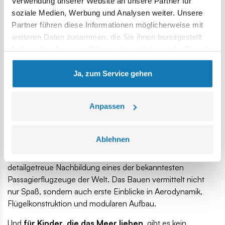
– Geschichte und Technik
Verwendung unserer Website an unsere Partner für
soziale Medien, Werbung und Analysen weiter. Unsere
spielerisch entdecken
Partner führen diese Informationen möglicherweise mit
weiteren Daten zusammen, die Sie ihnen bereitgestellt
COBI ist eine Marke, die die Welt des Spielens mit der
haben oder die sie im Rahmen Ihrer Nutzung der Dienste
Leidenschaft für Geschichte und Technik verbindet.
Für 7-
gesammelt haben.
jährige Kinder
, die sich für Fahrzeuge, Maschinen oder
Ja, zum Service gehen
Militärtechnik interessieren, sind Sets wie
das
Sd.Kfz. 222
ein echtes Highlight
. Dieses Modell eines deutschen
Panzerwagens aus dem Zweiten Weltkrieg vermittelt
Anpassen
historische Hintergründe und fördert gleichzeitig die
manuellen und logischen Fähigkeiten
des Kindes.
Ablehnen
Für kleine Ingenieure
mit Begeisterung für die Luftfahrt
ist das
Boeing 737-8
-Set die perfekte Wahl
. Eine
detailgetreue Nachbildung eines der bekanntesten
Passagierflugzeuge der Welt. Das Bauen vermittelt nicht
nur Spaß, sondern auch erste Einblicke in Aerodynamik,
Flügelkonstruktion und modularen Aufbau.
Und
für Kinder, die das Meer lieben
, gibt es kein