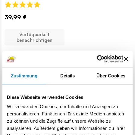
39,99 €
Verfügbarkeit
benachrichtigen
Dies sind nur einige der Geschenke und
Zustimmung
Details
Über Cookies
Spielzeuge für 7-Jährige.
DAS VOLLSTÄNDIGE ANGEBOT ANSEHEN
Diese Webseite verwendet Cookies
Wir verwenden Cookies, um Inhalte und Anzeigen zu
personalisieren, Funktionen für soziale Medien anbieten
Tolle Spielzeuge für 7-Jährige
zu können und die Zugriffe auf unsere Website zu
analysieren. Außerdem geben wir Informationen zu Ihrer