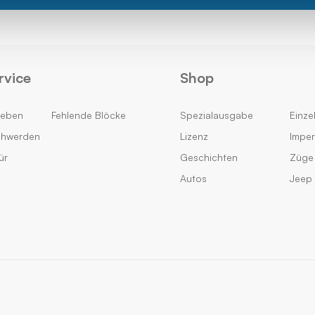
rvice
Shop
geben
Fehlende Blöcke
Spezialausgabe
Einzel
chwerden
Lizenz
Impe
ür
Geschichten
Züge
Autos
Jeep 