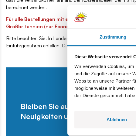
dass die Versandkosten anhand der Kostentabellen der Trans
berechnet werden.
Für alle Bestellungen mit einem Wert von über 89 Eur
Großbritannien (nur Economy-Versand per Post) fallen
Zustimmung
Bitte beachten Sie: In Ländern wie der Schweiz, dem Vereini
Einfuhrgebühren anfallen. Diese zusätzlichen Gebühren können
Diese Webseite verwendet 
Wir verwenden Cookies, um I
und die Zugriffe auf unsere 
Website an unsere Partner fü
möglicherweise mit weiteren
der Dienste gesammelt habe
Bleiben Sie auf dem Laufenden 
Neuigkeiten und exklusive Angeb
Ablehnen