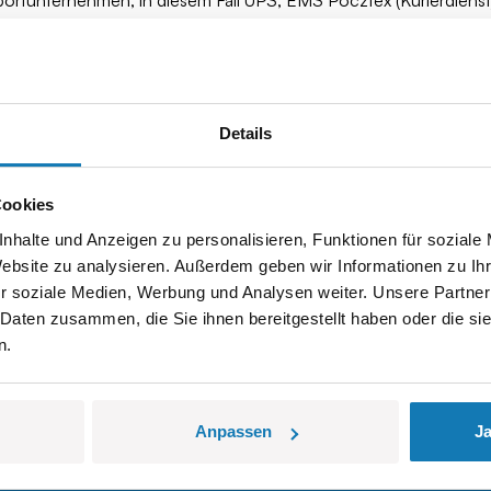
portunternehmen, in diesem Fall UPS, EMS Pocztex (Kurierdiens
o in EU-Länder (nur Standardversand mit UPS auf dem La
 keine Versandkosten an.
Details
gten Königreich, China und möglicherweise anderen, die uns nich
 mit dem Überschreiten von Kaufgrenzen verbunden sein, dies gi
Cookies
nhalte und Anzeigen zu personalisieren, Funktionen für soziale
Website zu analysieren. Außerdem geben wir Informationen zu I
r soziale Medien, Werbung und Analysen weiter. Unsere Partner
 Daten zusammen, die Sie ihnen bereitgestellt haben oder die s
n.
Registrieren
über Werbeaktionen,
ote.
Anpassen
Ja