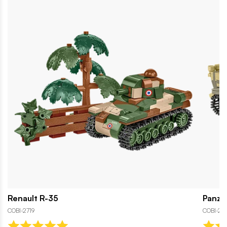
Renault R-35
Panzer
COBI-2719
COBI-27