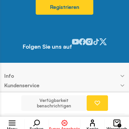
Registrieren
Odwiedź nasz profil w serwis
Odwiedź nasz profil w ser
Odwiedź nasz profil w 
Odwiedź nasz profi
Odwiedź nasz pr
Folgen Sie uns auf
Info
Kundenservice
Shop
Verfügbarkeit
Kontakt
benachrichtigen
Konto
Copyright © COBI SA
Ausführung:
Ideo
0
Menu
Suchen
Super Angebote
Konto
Warenkorb