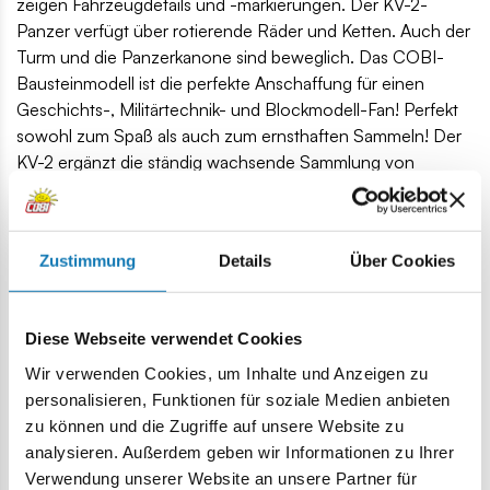
zeigen Fahrzeugdetails und -markierungen. Der KV-2-
Panzer verfügt über rotierende Räder und Ketten. Auch der
Turm und die Panzerkanone sind beweglich. Das COBI-
Bausteinmodell ist die perfekte Anschaffung für einen
Geschichts-, Militärtechnik- und Blockmodell-Fan! Perfekt
sowohl zum Spaß als auch zum ernsthaften Sammeln! Der
KV-2 ergänzt die ständig wachsende Sammlung von
Panzern aus dem Zweiten Weltkrieg, die im kompakten
Maßstab 1:48 herausgebracht werden. Bauen Sie
Geschichte, Stein für Stein!
Zustimmung
Details
Über Cookies
510 hochwertige Elemente,
hergestellt in der EU von einem Unternehmen mit über
20-jähriger Tradition,
Diese Webseite verwendet Cookies
die Blöcke entsprechen den Sicherheitsstandards für
Wir verwenden Cookies, um Inhalte und Anzeigen zu
Kinderprodukte,
personalisieren, Funktionen für soziale Medien anbieten
voll kompatibel mit Klemm-Bausteinen anderer Marken,
zu können und die Zugriffe auf unsere Website zu
Blöcke mit Aufdrucken verformen sich nicht und
analysieren. Außerdem geben wir Informationen zu Ihrer
verblassen nicht beim Spielen oder unter
Verwendung unserer Website an unsere Partner für