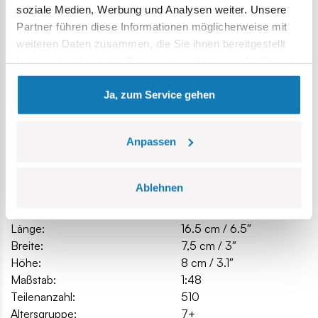
Temperatureinfluss,
soziale Medien, Werbung und Analysen weiter. Unsere
klare und intuitive Anweisungen basierend auf
Partner führen diese Informationen möglicherweise mit
Zeichnungen und Symbolen,
weiteren Daten zusammen, die Sie ihnen bereitgestellt
bewegliche Teile
haben oder die sie im Rahmen Ihrer Nutzung der Dienste
Modellabmessungen (L x B x H): 16,5 cm (6,5 Zoll) x 7,5 (3
gesammelt haben.
Zoll) x 8 cm (3,1 Zoll)
Ja, zum Service gehen
Anpassen
Spezifikation
Ablehnen
Katalog-Nr.:
COBI-2731
Hersteller:
Cobi Factory SA
Länge:
16.5 cm / 6.5″
Breite:
7,5 cm / 3″
Höhe:
8 cm / 3.1″
Maßstab:
1:48
Teilenanzahl:
510
Altersgruppe:
7+