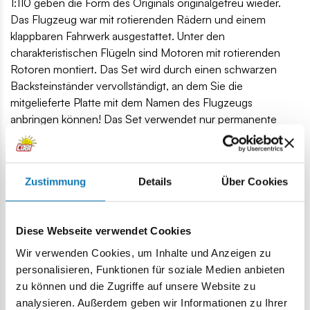
1:110 geben die Form des Originals originalgetreu wieder.
Das Flugzeug war mit rotierenden Rädern und einem
klappbaren Fahrwerk ausgestattet. Unter den
charakteristischen Flügeln sind Motoren mit rotierenden
Rotoren montiert. Das Set wird durch einen schwarzen
Backsteinständer vervollständigt, an dem Sie die
mitgelieferte Platte mit dem Namen des Flugzeugs
anbringen können! Das Set verwendet nur permanente
Drucke. Keine Aufkleber hier! Die Boeing 737-8™ von
COBI ist die perfekte Anschaffung für alle Fans der zivilen
Luftfahrt, Technik und des Bauens mit Bauklötzen. Dank
Zustimmung
Details
Über Cookies
originalgetreuer Details wird er erwachsene Sammler,
Teenager und junge Flugbegeisterte begeistern!
340 hochwertige Elemente,
Diese Webseite verwendet Cookies
hergestellt in der EU von einem Unternehmen mit über
Wir verwenden Cookies, um Inhalte und Anzeigen zu
20-jähriger Tradition,
personalisieren, Funktionen für soziale Medien anbieten
Sicherheitsstandards für Kinderprodukte erfüllen,
zu können und die Zugriffe auf unsere Website zu
voll kompatibel mit Klemm-Bausteinen anderer Marken,
analysieren. Außerdem geben wir Informationen zu Ihrer