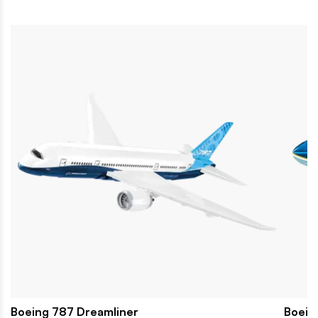
Boeing 787 Dreamliner
Boein