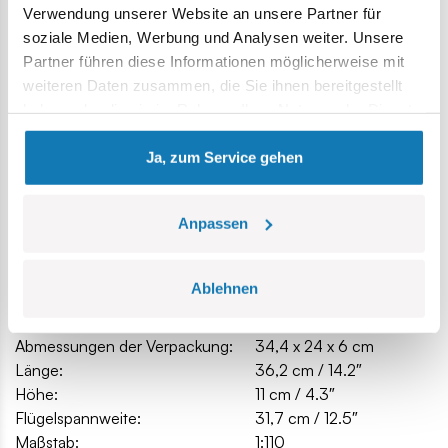
Blöcke mit Aufdruck verformen sich nicht und verblassen
Verwendung unserer Website an unsere Partner für
nicht beim Spielen oder unter Temperatureinfluss,
soziale Medien, Werbung und Analysen weiter. Unsere
klare und intuitive Anweisungen basierend auf
Partner führen diese Informationen möglicherweise mit
Zeichnungen und Symbolen,
weiteren Daten zusammen, die Sie ihnen bereitgestellt
bewegliche Elemente,
haben oder die sie im Rahmen Ihrer Nutzung der Dienste
Abmessungen des Modells (L x H): 36,2 cm (14,2 Zoll) x 11
gesammelt haben.
cm (4,3 Zoll)
Ja, zum Service gehen
Anpassen
Spezifikation
Ablehnen
Katalog-Nr.:
COBI-26608
Hersteller:
Cobi Factory SA
Abmessungen der Verpackung:
34,4 x 24 x 6 cm
Länge:
36,2 cm / 14.2″
Höhe:
11 cm / 4.3″
Flügelspannweite:
31,7 cm / 12.5″
Maßstab:
1:110