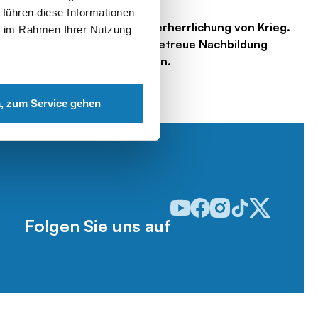
 führen diese Informationen
 ausdrücklich von jeglicher Verherrlichung von Krieg.
ie im Rahmen Ihrer Nutzung
ßter Sorgfalt für eine detailgetreue Nachbildung
ressieren und von ihr zu lernen.
, zum Service gehen
Odwiedź nasz profil w serwisie
Odwiedź nasz profil w serw
Odwiedź nasz profil w 
Odwiedź nasz profi
Odwiedź nasz p
Folgen Sie uns auf