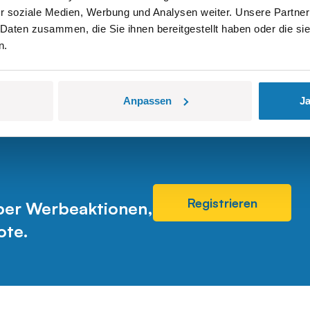
r soziale Medien, Werbung und Analysen weiter. Unsere Partner
e Repliken historischer Modelle sind. Wir distanzieren uns
 Daten zusammen, die Sie ihnen bereitgestellt haben oder die s
e und anderer Objekte, die wir anfertigen, werden mit grö
n.
Menschen dazu zu inspirieren, sich für Geschichte zu inte
Anpassen
Ja
Registrieren
über Werbeaktionen,
ote.