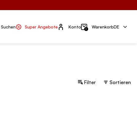
Konto
Suchen
Super Angebote
Konto
Warenkorb
DE
0
Filter
Sortieren