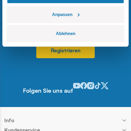
Bleiben Sie auf dem Laufenden über
Anpassen
Werbeaktionen,
Neuigkeiten und exklusive Angebote.
Ablehnen
Registrieren
Odwiedź nasz profil w serwis
Odwiedź nasz profil w ser
Odwiedź nasz profil w 
Odwiedź nasz profi
Odwiedź nasz pr
Folgen Sie uns auf
Info
Kundenservice