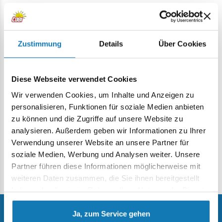
Veröffentlichungen von COBI S.A. unterliegen dem
Urheberrecht von COBI S.A..
Die Urheberrechte der Artikel, Fotos und Grafiken liegen bei
den jeweiligen Autoren.
Zustimmung
Details
Über Cookies
Das Kopieren der Inhalte der Webseiten von COBI S.A.,
insbesondere von Texten, Fotos, Grafiken, Quellcode,
Skripten usw. für kommerzielle oder nicht private Zwecke ist
Diese Webseite verwendet Cookies
verboten und nicht verhandelbar.
Wir verwenden Cookies, um Inhalte und Anzeigen zu
Die Verbreitung des Inhalts der Websites von COBI S.A.,
personalisieren, Funktionen für soziale Medien anbieten
insbesondere von Texten, Fotos, Grafiken, Quellcodes,
zu können und die Zugriffe auf unsere Website zu
Skripten usw., auf drucktechnischem oder elektronischem
analysieren. Außerdem geben wir Informationen zu Ihrer
Wege ist verboten und wird strafrechtlich geahndet.
Verwendung unserer Website an unsere Partner für
Einzelne von COBI S.A. im Internet veröffentlichte
soziale Medien, Werbung und Analysen weiter. Unsere
Dokumente können weitere Urheberrechtsvermerke zu
Partner führen diese Informationen möglicherweise mit
diesen Dokumenten enthalten.
weiteren Daten zusammen, die Sie ihnen bereitgestellt
haben oder die sie im Rahmen Ihrer Nutzung der Dienste
gesammelt haben.
Ja, zum Service gehen