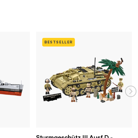
BESTSELLER
Sturmgeschütz III Ausf.D -