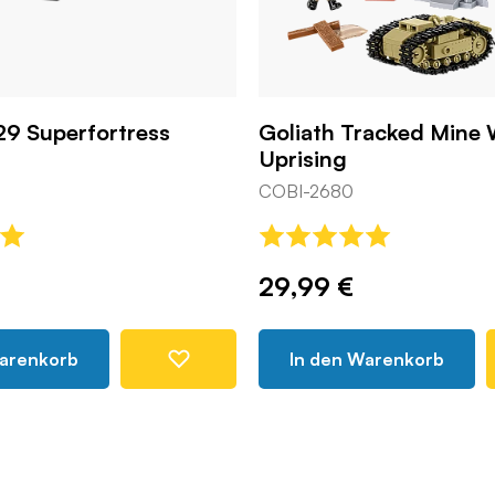
29 Superfortress
Goliath Tracked Mine
Uprising
COBI-2680
29,99 €
Warenkorb
In den Warenkorb