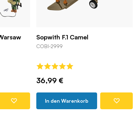
 Warsaw
Sopwith F.1 Camel
COBI-2999
36,99 €
In den Warenkorb