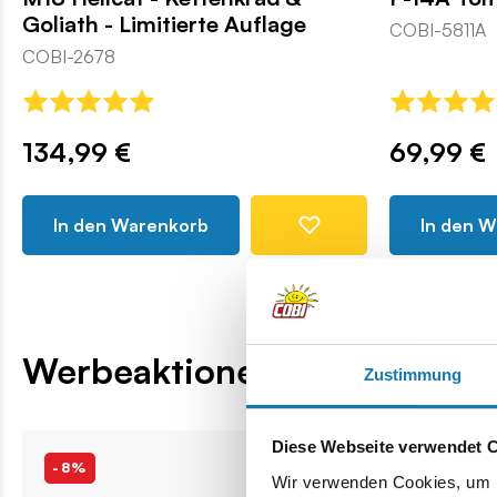
Goliath - Limitierte Auflage
COBI-5811A
COBI-2678
134,99 €
69,99 €
In den Warenkorb
In den 
Werbeaktionen
Zustimmung
Diese Webseite verwendet 
-8%
-8%
Wir verwenden Cookies, um I