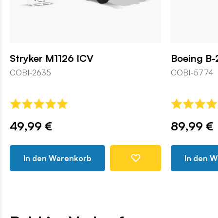
Stryker M1126 ICV
Boeing B-
COBI-2635
COBI-5774
49,99 €
89,99 €
In den Warenkorb
In den 