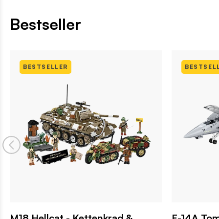
Bestseller
BESTSELLER
BESTSEL
M18 Hellcat - Kettenkrad &
F-14A To