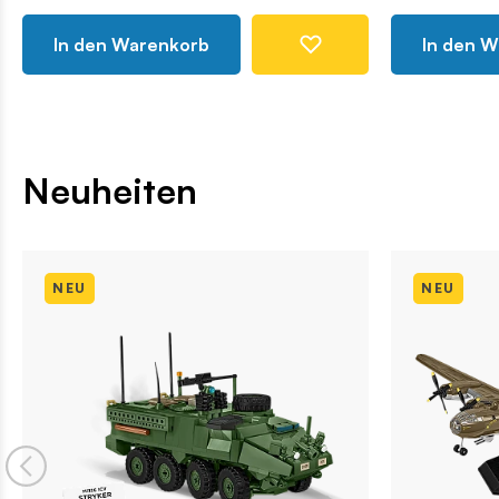
In den Warenkorb
In den 
Neuheiten
NEU
NEU