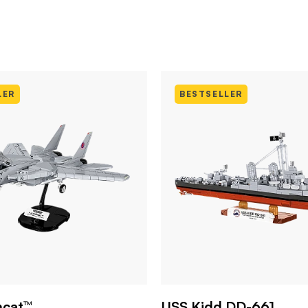
LER
BESTSELLER
mcat™
USS Kidd DD-661