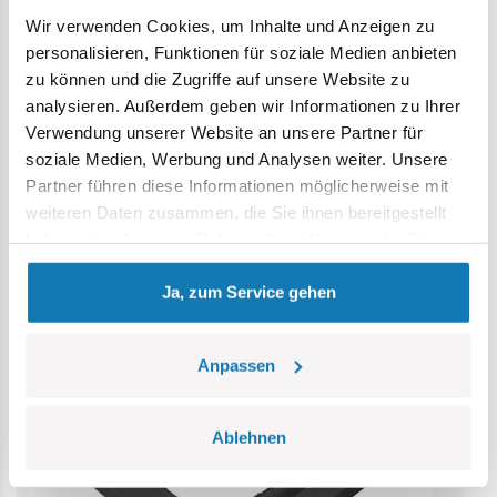
Wir verwenden Cookies, um Inhalte und Anzeigen zu
Achtung: Nicht für Kinder unter 36 Monaten geeignet.
personalisieren, Funktionen für soziale Medien anbieten
Erstickungsgefahr. Kleine Teile könnten verschluckt
zu können und die Zugriffe auf unsere Website zu
werden. Wir empfehlen, die Verpackung als Referenz
analysieren. Außerdem geben wir Informationen zu Ihrer
aufzubewahren. Modell und Farben können leicht von der
Verwendung unserer Website an unsere Partner für
Abbildung abweichen.
soziale Medien, Werbung und Analysen weiter. Unsere
Partner führen diese Informationen möglicherweise mit
Kategorie Bestseller
weiteren Daten zusammen, die Sie ihnen bereitgestellt
haben oder die sie im Rahmen Ihrer Nutzung der Dienste
gesammelt haben.
Ja, zum Service gehen
Anpassen
Ablehnen