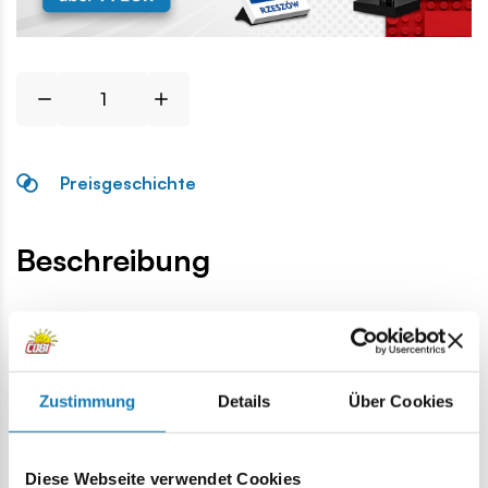
Preisgeschichte
Beschreibung
Lokalizacja produktu:
Homepage
Einzelteile
Militärische Ersatzteile
Laufbüge
Zustimmung
Details
Über Cookies
Warnung
Diese Webseite verwendet Cookies