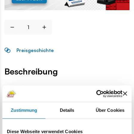
Preisgeschichte
Beschreibung
Lokalizacja produktu:
Homepage
Einzelteile
Militärische Ersatzteile
1x1 1/3 E
Zustimmung
Details
Über Cookies
Warnung
Diese Webseite verwendet Cookies