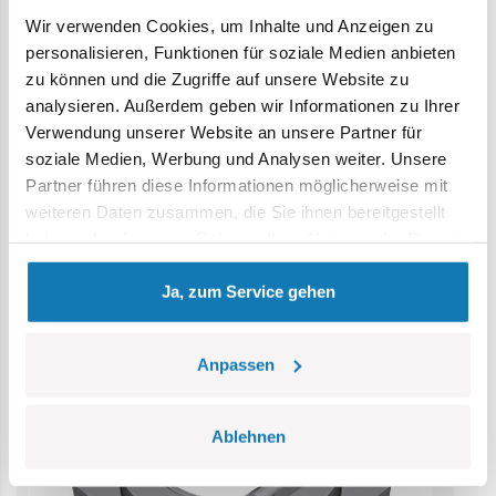
Wir verwenden Cookies, um Inhalte und Anzeigen zu
Achtung: Nicht für Kinder unter 36 Monaten geeignet.
personalisieren, Funktionen für soziale Medien anbieten
Erstickungsgefahr. Kleine Teile könnten verschluckt
zu können und die Zugriffe auf unsere Website zu
werden. Wir empfehlen, die Verpackung als Referenz
analysieren. Außerdem geben wir Informationen zu Ihrer
aufzubewahren. Modell und Farben können leicht von der
Verwendung unserer Website an unsere Partner für
Abbildung abweichen.
soziale Medien, Werbung und Analysen weiter. Unsere
Partner führen diese Informationen möglicherweise mit
Kategorie Bestseller
weiteren Daten zusammen, die Sie ihnen bereitgestellt
haben oder die sie im Rahmen Ihrer Nutzung der Dienste
gesammelt haben.
Ja, zum Service gehen
Anpassen
Ablehnen