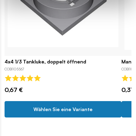
4x4 1/3 Tankluke, doppelt öffnend
Mannl
COBI105567
COBI105
0,67 €
0,37
Wählen Sie eine Variante