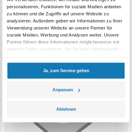
Erstickungsgefahr. Kleine Teile könnten verschluckt
personalisieren, Funktionen für soziale Medien anbieten
werden. Wir empfehlen, die Verpackung als Referenz
zu können und die Zugriffe auf unsere Website zu
aufzubewahren. Modell und Farben können leicht von der
analysieren. Außerdem geben wir Informationen zu Ihrer
Abbildung abweichen.
Verwendung unserer Website an unsere Partner für
soziale Medien, Werbung und Analysen weiter. Unsere
Kategorie Bestseller
Partner führen diese Informationen möglicherweise mit
weiteren Daten zusammen, die Sie ihnen bereitgestellt
haben oder die sie im Rahmen Ihrer Nutzung der Dienste
gesammelt haben.
Ja, zum Service gehen
Anpassen
Ablehnen