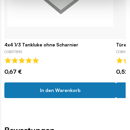
4x4 1/3 Tankluke ohne Scharnier
Türen 
COBI117895
COBI1066
0,67 €
0,52
In den Warenkorb