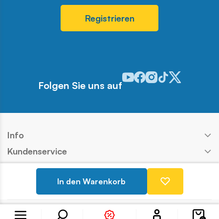
Registrieren
Odwiedź nasz profil w serwis
Odwiedź nasz profil w ser
Odwiedź nasz profil w 
Odwiedź nasz profi
Odwiedź nasz pr
Folgen Sie uns auf
Info
Kundenservice
Shop
In den Warenkorb
Kontakt
Konto
Copyright © COBI SA
Ausführung:
Ideo