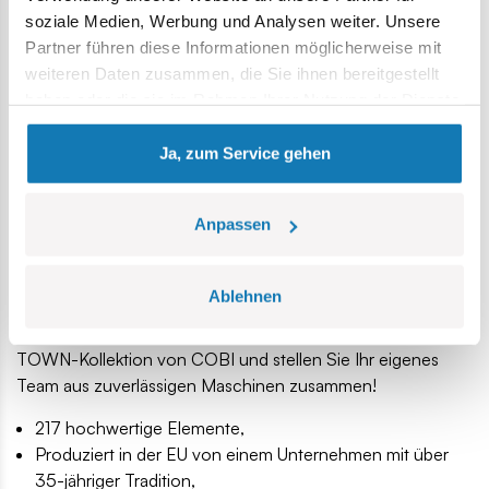
soziale Medien, Werbung und Analysen weiter. Unsere
Partner führen diese Informationen möglicherweise mit
weiteren Daten zusammen, die Sie ihnen bereitgestellt
haben oder die sie im Rahmen Ihrer Nutzung der Dienste
gesammelt haben.
Ja, zum Service gehen
EINZIGARTIGES SAMMELSET
Anpassen
Bereichern Sie Ihre COBI-Sammlung mit diesem
einzigartigen Set und tauchen Sie in die Welt der Polizei-
Luftoperationen ein, indem Sie das zuverlässige Modell Bell
Ablehnen
407 Police bauen.
Warten Sie nicht! Sammeln Sie die gesamte ACTION
TOWN-Kollektion von COBI und stellen Sie Ihr eigenes
Team aus zuverlässigen Maschinen zusammen!
217 hochwertige Elemente,
Produziert in der EU von einem Unternehmen mit über
35-jähriger Tradition,