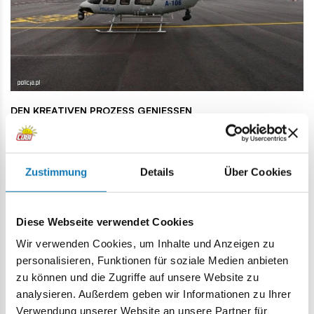
DEN KREATIVEN PROZESS GENIESSEN
Jetzt haben Sie die einmalige Gelegenheit, ein Modell dieses
Hubschraubers in der polnischen Polizeiversion zu bauen, das
die echte Maschine originalgetreu nachbildet.
Zustimmung
Details
Über Cookies
Das Set im Maßstab 1:48 enthält 217 Teile, darunter speziell
gestaltete Steine, wie beispielsweise die markante Nase des
Helikopters, die eine präzise Wiedergabe von Details
Diese Webseite verwendet Cookies
ermöglichen.
Wir verwenden Cookies, um Inhalte und Anzeigen zu
Dank der intuitiven Bauanleitung können Modellbau-
personalisieren, Funktionen für soziale Medien anbieten
Enthusiasten jeden Alters den Prozess der Herstellung dieses
zu können und die Zugriffe auf unsere Website zu
außergewöhnlichen polnischen Polizeihubschraubers genießen.
analysieren. Außerdem geben wir Informationen zu Ihrer
Verwendung unserer Website an unsere Partner für