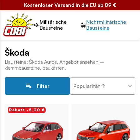
Kostenloser Versand in die EU ab 89 €
Przełącznik segmentów2
Militärische
Nichtmilitärische
Bausteine
Bausteine
Škoda
Bausteine: Škoda Autos. Angebot ansehen –
klemmbausteine, baukästen.
Popularität ↑
Filter
Rabatt -5,00 €