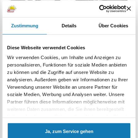
Zustimmung
Details
Über Cookies
Škoda Enyaq RS
Škoda Enyaq Sportline
COBI-24575
COBI-24576
Diese Webseite verwendet Cookies
Wir verwenden Cookies, um Inhalte und Anzeigen zu
16,99 €
16,99 €
personalisieren, Funktionen für soziale Medien anbieten
zu können und die Zugriffe auf unsere Website zu
analysieren. Außerdem geben wir Informationen zu Ihrer
In den Warenkorb
In den Warenkorb
Verwendung unserer Website an unsere Partner für
soziale Medien, Werbung und Analysen weiter. Unsere
Partner führen diese Informationen möglicherweise mit
weiteren Daten zusammen, die Sie ihnen bereitgestellt
Rabatt -40,00 €
haben oder die sie im Rahmen Ihrer Nutzung der Dienste
gesammelt haben.
Ja, zum Service gehen