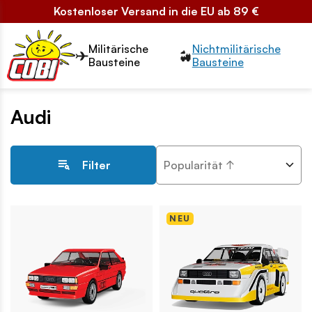
Kostenloser Versand in die EU ab 89 €
Przełącznik segmentów2
Militärische
Nichtmilitärische
Bausteine
Bausteine
Audi
Popularität ↑
Filter
NEU