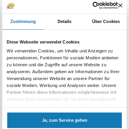
Zustimmung
Details
Über Cookies
Audi quattro Group 4
Audi quattro 1980
COBI-24666
COBI-24665
Diese Webseite verwendet Cookies
29,99 €
16,99 €
Wir verwenden Cookies, um Inhalte und Anzeigen zu
personalisieren, Funktionen für soziale Medien anbieten
zu können und die Zugriffe auf unsere Website zu
In den Warenkorb
In den Warenkorb
analysieren. Außerdem geben wir Informationen zu Ihrer
Verwendung unserer Website an unsere Partner für
soziale Medien, Werbung und Analysen weiter. Unsere
Partner führen diese Informationen möglicherweise mit
NEU
weiteren Daten zusammen, die Sie ihnen bereitgestellt
haben oder die sie im Rahmen Ihrer Nutzung der Dienste
gesammelt haben.
Ja, zum Service gehen