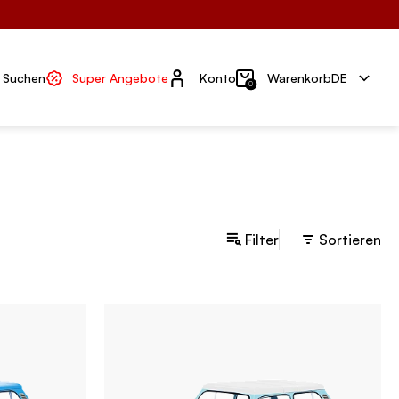
Konto
Suchen
Super Angebote
Konto
Warenkorb
DE
0
Filter
Sortieren