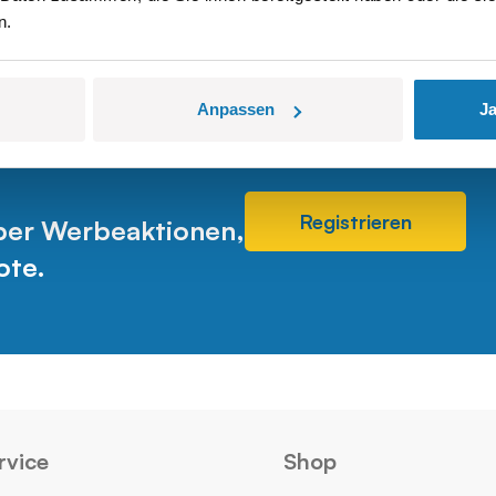
n.
Anpassen
Ja
Registrieren
über Werbeaktionen,
ote.
rvice
Shop