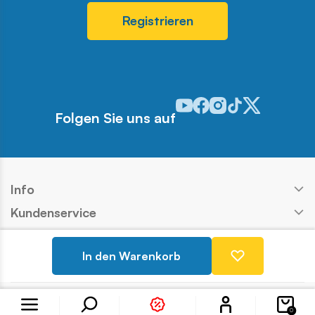
Registrieren
Odwiedź nasz profil w serwis
Odwiedź nasz profil w ser
Odwiedź nasz profil w 
Odwiedź nasz profi
Odwiedź nasz pr
Folgen Sie uns auf
Info
Kundenservice
Shop
In den Warenkorb
Kontakt
Konto
Copyright © COBI SA
Ausführung:
Ideo
0