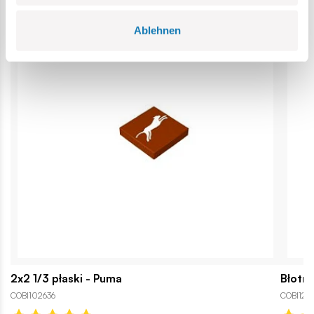
Ablehnen
2x2 1/3 płaski - Puma
Błotni
COBI102636
COBI127