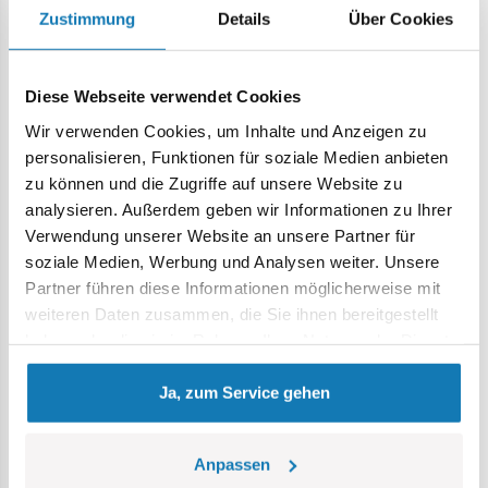
Zustimmung
Details
Über Cookies
Altersgruppe:
7+
Lokalizacja produktu:
Homepage
Einzelteile
Basis
2x2 1/3 płaski - Wet Logo
Diese Webseite verwendet Cookies
Wir verwenden Cookies, um Inhalte und Anzeigen zu
personalisieren, Funktionen für soziale Medien anbieten
Warnung
zu können und die Zugriffe auf unsere Website zu
analysieren. Außerdem geben wir Informationen zu Ihrer
Verwendung unserer Website an unsere Partner für
Achtung: Nicht für Kinder unter 36 Monaten geeignet.
soziale Medien, Werbung und Analysen weiter. Unsere
Erstickungsgefahr. Kleine Teile könnten verschluckt
Partner führen diese Informationen möglicherweise mit
werden. Wir empfehlen, die Verpackung als Referenz
weiteren Daten zusammen, die Sie ihnen bereitgestellt
aufzubewahren. Modell und Farben können leicht von der
haben oder die sie im Rahmen Ihrer Nutzung der Dienste
Abbildung abweichen.
gesammelt haben.
Ja, zum Service gehen
Kategorie Bestseller
Anpassen