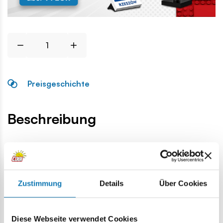
Preisgeschichte
Beschreibung
Lokalizacja produktu:
Homepage
Einzelteile
Militärische Ersatzteile
4x4 1/3 
Zustimmung
Details
Über Cookies
Warnung
Diese Webseite verwendet Cookies