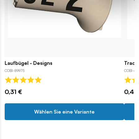
Laufbügel - Designs
Track
COBI-89975
COBI-45
0,31 €
0,42
Wählen Sie eine Variante