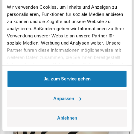
Wir verwenden Cookies, um Inhalte und Anzeigen zu
Achtung: Nicht für Kinder unter 36 Monaten geeignet.
personalisieren, Funktionen für soziale Medien anbieten
Erstickungsgefahr. Kleine Teile könnten verschluckt
zu können und die Zugriffe auf unsere Website zu
werden. Wir empfehlen, die Verpackung als Referenz
analysieren. Außerdem geben wir Informationen zu Ihrer
aufzubewahren. Modell und Farben können leicht von der
Verwendung unserer Website an unsere Partner für
Abbildung abweichen.
soziale Medien, Werbung und Analysen weiter. Unsere
Partner führen diese Informationen möglicherweise mit
Kategorie Bestseller
weiteren Daten zusammen, die Sie ihnen bereitgestellt
haben oder die sie im Rahmen Ihrer Nutzung der Dienste
gesammelt haben.
Ja, zum Service gehen
Anpassen
Ablehnen