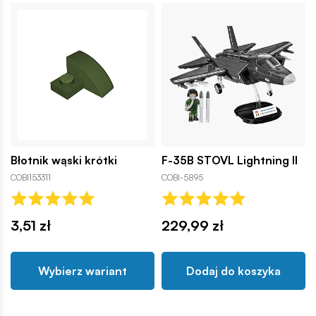
Błotnik wąski krótki
F-35B STOVL Lightning II
COBI153311
COBI-5895
3,51 zł
229,99 zł
Wybierz wariant
Dodaj do koszyka