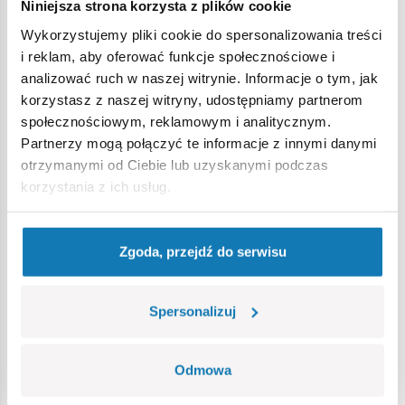
Niniejsza strona korzysta z plików cookie
Wykorzystujemy pliki cookie do spersonalizowania treści
i reklam, aby oferować funkcje społecznościowe i
analizować ruch w naszej witrynie. Informacje o tym, jak
korzystasz z naszej witryny, udostępniamy partnerom
Kawasaki Ki-61 Hien
Messerschmitt Bf-109F
społecznościowym, reklamowym i analitycznym.
Partnerzy mogą połączyć te informacje z innymi danymi
COBI-5872
COBI-5873
otrzymanymi od Ciebie lub uzyskanymi podczas
korzystania z ich usług.
99,99 zł
99,99 zł
Zgoda, przejdź do serwisu
Dodaj do koszyka
Dodaj do koszyka
Spersonalizuj
Odmowa