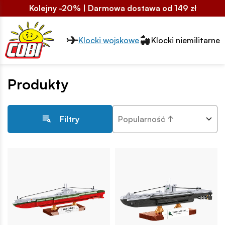
Kolejny -20% | Darmowa dostawa od 149 zł
Przełącznik segmentów2
Klocki wojskowe
Klocki niemilitarne
Produkty
Popularność ↑
Filtry