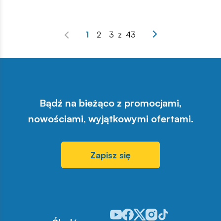
1
2
3
z
43
Bądź na bieżąco z promocjami,
nowościami, wyjątkowymi ofertami.
Zapisz się
Odwiedź nasz profil w serwisie Y
Odwiedź nasz profil w serwisi
Odwiedź nasz profil w serw
Odwiedź nasz profil w 
Odwiedź nasz profil