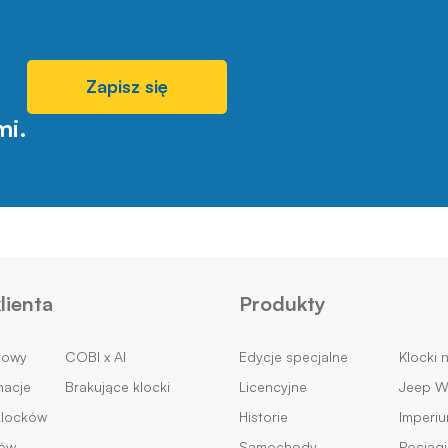
Zapisz się
mi.
lienta
Produkty
mowy
COBI x AI
Edycje specjalne
Klocki 
macje
Brakujące klocki
Licencyjne
Jeep Wi
klocków
Historie
Imperi
ków
Samochody
Pociągi