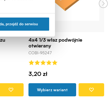
da, przejdź do serwisu
azu
4x4 1/3 właz podwójnie
otwierany
COBI-95247
3,20 zł
Wybierz wariant