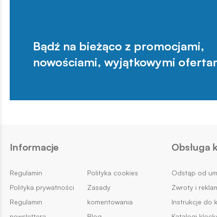
Bądź na bieżąco z promocjami,
nowościami, wyjątkowymi oferta
Informacje
Obsługa k
Regulamin
Polityka cookies
Odstąp od u
Polityka prywatności
Zasady
Zwroty i rekla
Regulamin
komentowania
Instrukcje do 
newslettera
Blog
Katalogi kloc