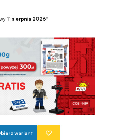
awy
11 sierpnia 2026
*
bierz wariant