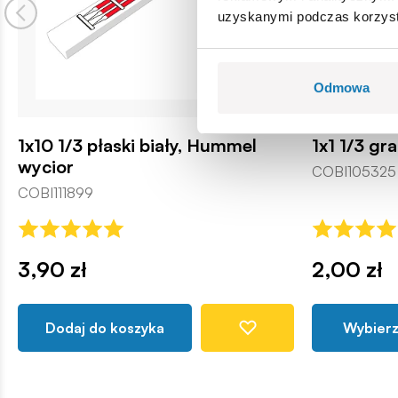
uzyskanymi podczas korzysta
Odmowa
1x10 1/3 płaski biały, Hummel
1x1 1/3 gr
wycior
COBI105325
COBI111899
3,90 zł
2,00 zł
Dodaj do koszyka
Wybierz