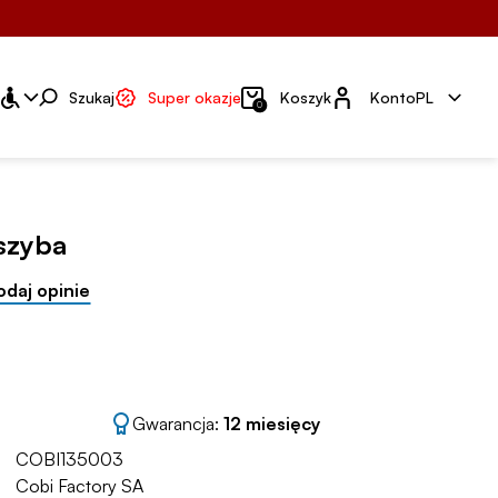
Konto
Szukaj
Super okazje
Koszyk
Konto
PL
0
 szyba
odaj opinie
Gwarancja:
12 miesięcy
COBI135003
Cobi Factory SA