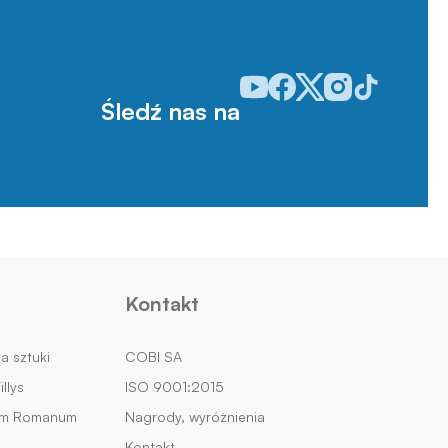
Odwiedź nasz profil w serwisie
Odwiedź nasz profil w serw
Odwiedź nasz profil w 
Odwiedź nasz profi
Odwiedź nasz p
Śledź nas na
Kontakt
na sztuki
COBI SA
llys
ISO 9001:2015
um Romanum
Nagrody, wyróżnienia
Kontakt