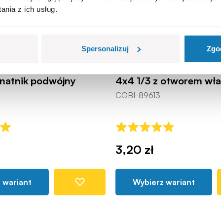
nia z ich usług.
Spersonalizuj
Zgo
anatnik podwójny
4x4 1/3 z otworem wł
COBI-89613
3,20 zł
 wariant
Wybierz wariant