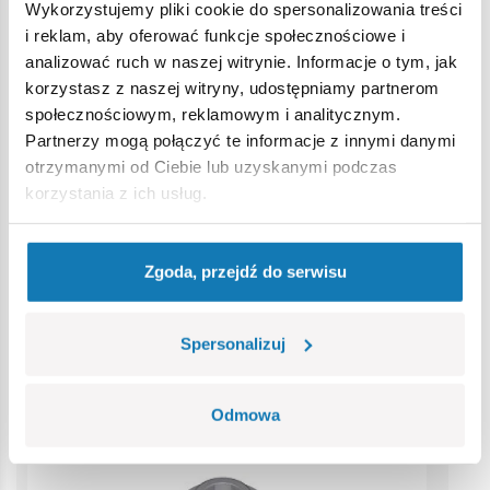
Ostrzeżenie
Wykorzystujemy pliki cookie do spersonalizowania treści
i reklam, aby oferować funkcje społecznościowe i
analizować ruch w naszej witrynie. Informacje o tym, jak
Nieodpowiednie dla dzieci w wieku poniżej 3 lat. Zawiera
korzystasz z naszej witryny, udostępniamy partnerom
małe części, które mogą zostać połknięte lub wchłonięte
społecznościowym, reklamowym i analitycznym.
(ryzyko zadławienia). Zalecamy zachowanie opakowania w
Partnerzy mogą połączyć te informacje z innymi danymi
celach informacyjnych. Zachowuje się prawo do zmiany
otrzymanymi od Ciebie lub uzyskanymi podczas
kolorów i szczegółów technicznych.
korzystania z ich usług.
Bestsellery w kategorii
Zgoda, przejdź do serwisu
Spersonalizuj
Odmowa