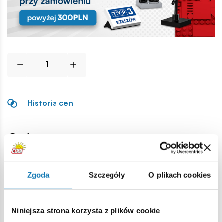
Historia cen
Opis
Lokalizacja produktu:
Zgoda
Szczegóły
O plikach cookies
Strona główna
Klocki na sztuki
Nano samoloty
Śmigło
Niniejsza strona korzysta z plików cookie