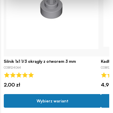
Silnik 1x1 1/3 okrągły z otworem 3 mm
Kadłu
COBI124064
COBI126
2,00 zł
4,90 
Wybierz wariant