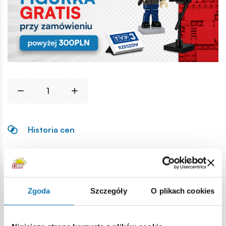
Historia cen
Opis
Zgoda
Szczegóły
O plikach cookies
Lokalizacja produktu:
Strona główna
Klocki na sztuki
Podstawowe
1x4 1/3 