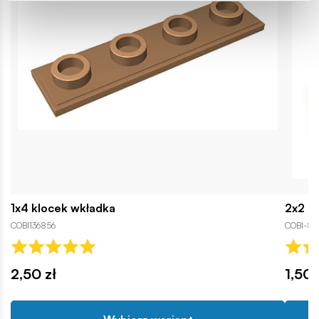
1x4 klocek wkładka
2x2 k
COBI136856
COBI-82
2,50 zł
1,50 