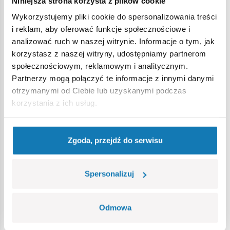
Niniejsza strona korzysta z plików cookie
Wykorzystujemy pliki cookie do spersonalizowania treści
Ostrzeżenie
i reklam, aby oferować funkcje społecznościowe i
analizować ruch w naszej witrynie. Informacje o tym, jak
korzystasz z naszej witryny, udostępniamy partnerom
Nieodpowiednie dla dzieci w wieku poniżej 3 lat. Zawiera
społecznościowym, reklamowym i analitycznym.
małe części, które mogą zostać połknięte lub wchłonięte
Partnerzy mogą połączyć te informacje z innymi danymi
(ryzyko zadławienia). Zalecamy zachowanie opakowania w
otrzymanymi od Ciebie lub uzyskanymi podczas
celach informacyjnych. Zachowuje się prawo do zmiany
korzystania z ich usług.
kolorów i szczegółów technicznych.
Zgoda, przejdź do serwisu
Bestsellery w kategorii
Spersonalizuj
Odmowa