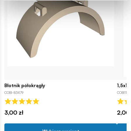
Błotnik półokrągły
1,5x1 
COBI-83479
COBI110
3,00 zł
2,00 