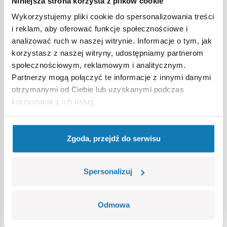
Niniejsza strona korzysta z plików cookie
Wykorzystujemy pliki cookie do spersonalizowania treści
Ostrzeżenie
i reklam, aby oferować funkcje społecznościowe i
analizować ruch w naszej witrynie. Informacje o tym, jak
korzystasz z naszej witryny, udostępniamy partnerom
Nieodpowiednie dla dzieci w wieku poniżej 3 lat. Zawiera
społecznościowym, reklamowym i analitycznym.
małe części, które mogą zostać połknięte lub wchłonięte
Partnerzy mogą połączyć te informacje z innymi danymi
(ryzyko zadławienia). Zalecamy zachowanie opakowania w
otrzymanymi od Ciebie lub uzyskanymi podczas
celach informacyjnych. Zachowuje się prawo do zmiany
korzystania z ich usług.
kolorów i szczegółów technicznych.
Zgoda, przejdź do serwisu
Bestsellery w kategorii
Spersonalizuj
Odmowa