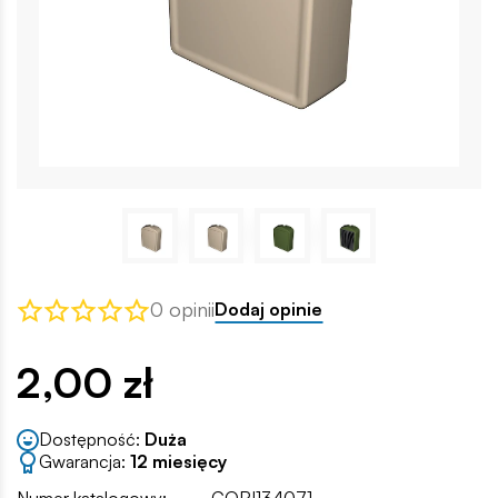
0 opinii
Dodaj opinie
2,00 zł
Dostępność:
Duża
Gwarancja:
12 miesięcy
Numer katalogowy:
COBI134071