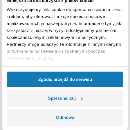
Niniejsza strona korzysta z plików cookie
Wykorzystujemy pliki cookie do spersonalizowania treści
Ostrzeżenie
i reklam, aby oferować funkcje społecznościowe i
analizować ruch w naszej witrynie. Informacje o tym, jak
korzystasz z naszej witryny, udostępniamy partnerom
Nieodpowiednie dla dzieci w wieku poniżej 3 lat. Zawiera
społecznościowym, reklamowym i analitycznym.
małe części, które mogą zostać połknięte lub wchłonięte
Partnerzy mogą połączyć te informacje z innymi danymi
(ryzyko zadławienia). Zalecamy zachowanie opakowania w
otrzymanymi od Ciebie lub uzyskanymi podczas
celach informacyjnych. Zachowuje się prawo do zmiany
korzystania z ich usług.
kolorów i szczegółów technicznych.
Zgoda, przejdź do serwisu
Bestsellery w kategorii
Spersonalizuj
Odmowa