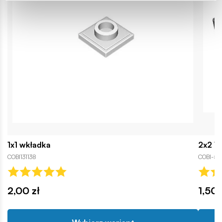
1x1 wkładka
2x2 1/
COBI131138
COBI-515
2,00 zł
1,50 