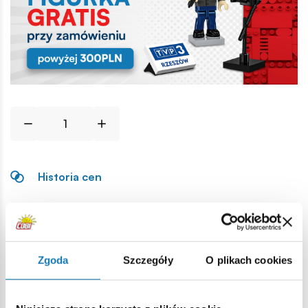
Historia cen
Opis
Zgoda
Szczegóły
O plikach cookies
Lokalizacja produktu:
Strona główna
Klocki na sztuki
Podstawowe
1x2 1/3 h