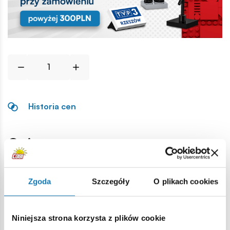
Historia cen
Opis
Lokalizacja produktu:
Zgoda
Szczegóły
O plikach cookies
Strona główna
Klocki na sztuki
Podstawowe
1x10 1/3 
Niniejsza strona korzysta z plików cookie