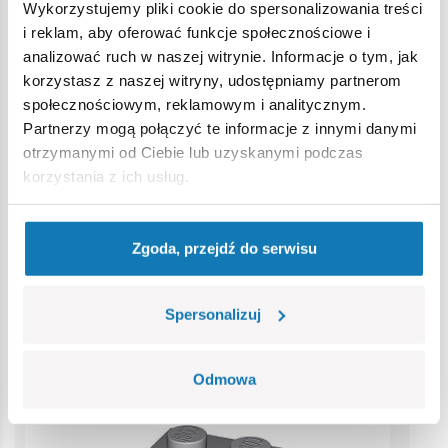
Ostrzeżenie
Wykorzystujemy pliki cookie do spersonalizowania treści
i reklam, aby oferować funkcje społecznościowe i
analizować ruch w naszej witrynie. Informacje o tym, jak
Nieodpowiednie dla dzieci w wieku poniżej 3 lat. Zawiera
korzystasz z naszej witryny, udostępniamy partnerom
małe części, które mogą zostać połknięte lub wchłonięte
społecznościowym, reklamowym i analitycznym.
(ryzyko zadławienia). Zalecamy zachowanie opakowania w
Partnerzy mogą połączyć te informacje z innymi danymi
celach informacyjnych. Zachowuje się prawo do zmiany
otrzymanymi od Ciebie lub uzyskanymi podczas
kolorów i szczegółów technicznych.
korzystania z ich usług.
Bestsellery w kategorii
Zgoda, przejdź do serwisu
Spersonalizuj
Odmowa