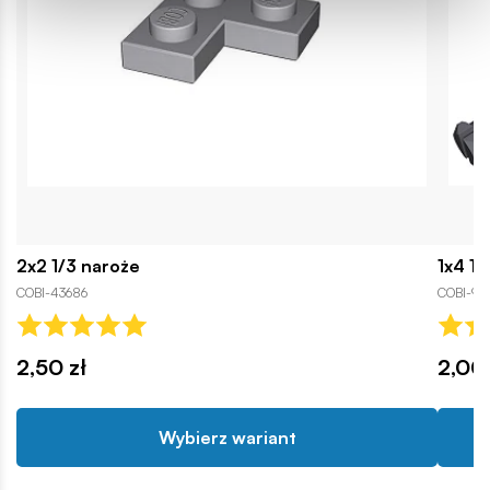
2x2 1/3 naroże
1x4 1
COBI-43686
COBI-99
2,50 zł
2,00 
Wybierz wariant