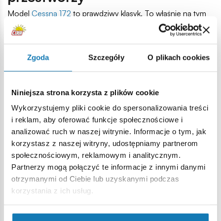
Model
Cessna 172
to prawdziwy klasyk. To właśnie na tym
samolocie uczyło się latać najwięcej pilotów na świecie. Dla
małego fana awiacji to więc wręcz obowiązkowy zestaw w
kolekcji.
Zgoda
Szczegóły
O plikach cookies
W ofercie COBI znajdziesz np.:
Cessna 172 Skyhawk
– z idealnym odwzorowaniem
Niniejsza strona korzysta z plików cookie
proporcji i grafik. To świetny prezent dla pilota szybowca,
Wykorzystujemy pliki cookie do spersonalizowania treści
który powoli przeradza się w pilota samolotów
i reklam, aby oferować funkcje społecznościowe i
silnikowych.
analizować ruch w naszej witrynie. Informacje o tym, jak
Ten model to także praktyczny wstęp do nauki aerodynamiki
korzystasz z naszej witryny, udostępniamy partnerom
– skrzydła, ogon, lotki – wszystko tu jest zrozumiałe nawet
społecznościowym, reklamowym i analitycznym.
dla 10-latka.
Partnerzy mogą połączyć te informacje z innymi danymi
Beechcraft – klasyka i
otrzymanymi od Ciebie lub uzyskanymi podczas
korzystania z ich usług.
elegancja w jednym
Samoloty Beechcraft
to luksusowe konstrukcje często