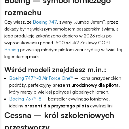
Boeing – symbol lotniczego
rozmachu
Czy wiesz, że
Boeing 747
, zwany „Jumbo Jetem”, przez
dekady był największym samolotem pasażerskim świata, a
jego produkcję zakończono dopiero w 2023 roku po
wyprodukowaniu ponad 1500 sztuk? Zestawy COBI
Boeing
pozwalają młodym pilotom zanurzyć się w świat tej
legendarnej marki.
Wśród modeli znajdziesz m.in.:
Boeing 747™-8 Air Force One™
– ikona prezydenckich
podróży, perfekcyjny
prezent urodzinowy dla pilota
,
który marzy o wielkiej polityce i globalnych lotach.
Boeing 737™-8
– bestseller cywilnego lotnictwa,
idealny
prezent dla przyszłego pilota
cywilnej linii.
Cessna – król szkoleniowych
przestworzy