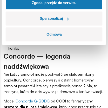
Zgoda, przejdź do serwisu
wykorzystywane w lotnictwie biznesowym i wojskowym.
Niezwykle elegancki design, kompaktowe proporcje i długa
historia – to wszystko znajdziemy w zestawach COBI.
Spersonalizuj
Polecamy np.:
Beechcraft T-6 Texan II
– wojskowy samolot
Odmowa
treningowy, idealny jako prezent dla pilota wojskowego,
który fascynuje się taktyką, precyzją i mocą maszyn z linii
frontu.
Concorde – legenda
naddźwiękowa
Nie każdy samolot może pochwalić się statusem ikony
popkultury. Concorde, pierwszy (i ostatni) komercyjny
samolot pasażerski latający z prędkością ponad 2 Ma, to
maszyna, która do dziś wywołuje dreszcze u fanów awiacji.
Model
Concorde G-BBDG
od COBI to fantastyczny
prezent dla pilota
śmigłowca
, który chce przerzucić się