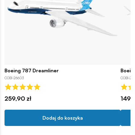
Boeing 787 Dreamliner
Boein
COBI-26603
COBI-26
259,90 zł
149,9
Dodaj do koszyka