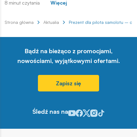
8 minut czytania
Więcej
Strona główna
Aktualia
Prezent dla pilota samolotu – co
Bądź na bieżąco z promocjami,
nowościami, wyjątkowymi ofertami.
Zapisz się
Śledź nas na
Odwiedź nasz profil w serwisie Y
Odwiedź nasz profil w serwisi
Odwiedź nasz profil w serw
Odwiedź nasz profil w 
Odwiedź nasz profil