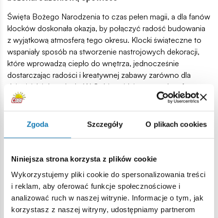
Święta Bożego Narodzenia to czas pełen magii, a dla fanów
klocków doskonała okazja, by połączyć radość budowania
z wyjątkową atmosferą tego okresu. Klocki świąteczne to
wspaniały sposób na stworzenie nastrojowych dekoracji,
które wprowadzą ciepło do wnętrza, jednocześnie
dostarczając radości i kreatywnej zabawy zarówno dla
dzieci, jak i dorosłych. W Cobi znajdziesz szeroką ofertę
świątecznych klocków, które przeniosą Cię w magiczny
świat Bożego Narodzenia.
Zgoda
Szczegóły
O plikach cookies
Chcesz stworzyć szopkę bożonarodzeniową? A może po
prostu dodać zimowej atmosfery swojemu domowi?
Zestawy klocków Cobi doskonale sprawdzą się jako
Niniejsza strona korzysta z plików cookie
świąteczne dekoracje lub prezent dla bliskich.
Wykorzystujemy pliki cookie do spersonalizowania treści
i reklam, aby oferować funkcje społecznościowe i
Klocki szopka bożonarodzeniowa – tradycja w
analizować ruch w naszej witrynie. Informacje o tym, jak
nowoczesnej formie
korzystasz z naszej witryny, udostępniamy partnerom