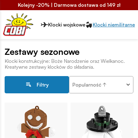
Kolejny -20% | Darmowa dostawa od 149 zł
Przełącznik segmentów2
Klocki wojskowe
Klocki niemilitarne
Zestawy sezonowe
Klocki konstrukcyjne: Boże Narodzenie oraz Wielkanoc.
Kreatywne zestawy klocków do składania.
Popularność ↑
Filtry