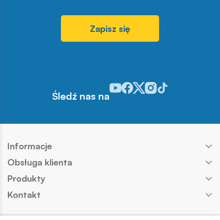
Zapisz się
Odwiedź nasz profil w serwisie Y
Odwiedź nasz profil w serwisi
Odwiedź nasz profil w serw
Odwiedź nasz profil w 
Odwiedź nasz profil
Śledź nas na
Informacje
Obsługa klienta
Produkty
Kontakt