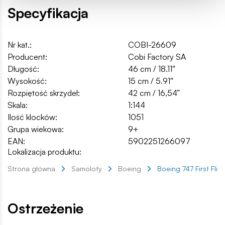
Specyfikacja
Nr kat.:
COBI-26609
Producent:
Cobi Factory SA
Długość:
46 cm / 18.11″
Wysokość:
15 cm / 5.91″
Rozpiętość skrzydeł:
42 cm / 16,54”
Skala:
1:144
Ilość klocków:
1051
Grupa wiekowa:
9+
EAN:
5902251266097
Lokalizacja produktu:
Strona główna
Samoloty
Boeing
Boeing 747 First Flig
Ostrzeżenie