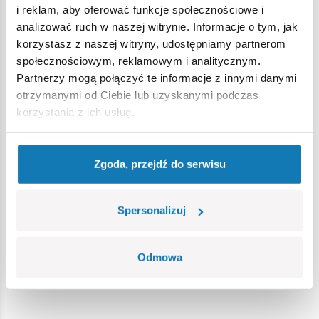
i reklam, aby oferować funkcje społecznościowe i
w pełni kompatybilne z innymi markami klocków
analizować ruch w naszej witrynie. Informacje o tym, jak
konstrukcyjnych,
korzystasz z naszej witryny, udostępniamy partnerom
klocki z nadrukami nie odkształcają się i nie bledną w
społecznościowym, reklamowym i analitycznym.
czasie zabawy czy pod wpływem temperatury,
Partnerzy mogą połączyć te informacje z innymi danymi
czytelna i intuicyjna instrukcja oparta na rysunkach i
otrzymanymi od Ciebie lub uzyskanymi podczas
ikonach,
korzystania z ich usług.
ruchome elementy,
Wymiary modelu (dł x szer x wys): 46 cm (18,1”) x 42 cm
(16,54”) x 15 cm (5,91”)
Zgoda, przejdź do serwisu
Spersonalizuj
Odmowa