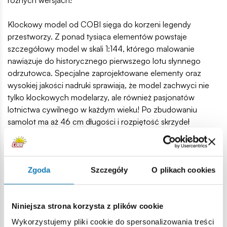
różnych wersjach!
Klockowy model od COBI sięga do korzeni legendy
przestworzy. Z ponad tysiąca elementów powstaje
szczegółowy model w skali 1:144, którego malowanie
nawiązuje do historycznego pierwszego lotu słynnego
odrzutowca. Specjalne zaprojektowane elementy oraz
wysokiej jakości nadruki sprawiają, że model zachwyci nie
tylko klockowych modelarzy, ale również pasjonatów
lotnictwa cywilnego w każdym wieku! Po zbudowaniu
samolot ma aż 46 cm długości i rozpiętość skrzydeł
wynoszącą 42 cm! W silnikach znajdują się ruchome
turbiny, którymi można poruszać. Buduj historię lotnictwa
cywilnego, klocek po klocku!
Zgoda
Szczegóły
O plikach cookies
1051 wysokiej jakości elementów,
wyprodukowane w UE przez firmę z ponad 20-letnią
tradycją,
Niniejsza strona korzysta z plików cookie
spełniają normy bezpieczeństwa dotyczące produktów
Wykorzystujemy pliki cookie do spersonalizowania treści
dla dzieci,