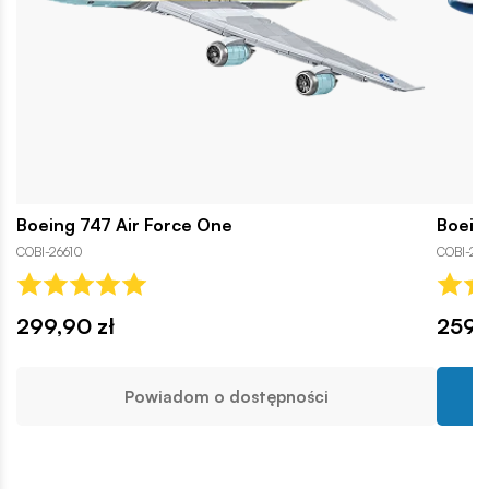
Boeing 747 Air Force One
Boein
COBI-26610
COBI-26
299,90 zł
259,
Powiadom o dostępności