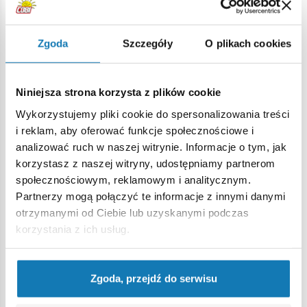
Abarth – Ile koni?
Zgoda
Szczegóły
O plikach cookies
Samochody Abarth
w świecie COBI to ukłon w stronę
entuzjastów motoryzacji, którzy szukają kompaktowych
wersji ikonicznych pojazdów. Liczba koni mechanicznych w
Niniejsza strona korzysta z plików cookie
modelach Abarth może się znacznie różnić w zależności od
Wykorzystujemy pliki cookie do spersonalizowania treści
konkretnego modelu i konfiguracji. Popularny Abarth 595
i reklam, aby oferować funkcje społecznościowe i
może osiągać od 145 do 180 koni mechanicznych,
analizować ruch w naszej witrynie. Informacje o tym, jak
natomiast sportowy Abarth 695 Biposto może
korzystasz z naszej witryny, udostępniamy partnerom
dysponować mocą aż do 190 koni mechanicznych.
społecznościowym, reklamowym i analitycznym.
Inspirowany zaś klasycznymi roadsterami Abarth 124 Spider
Partnerzy mogą połączyć te informacje z innymi danymi
to 170 koni mechanicznych. Wyniki te sprawiają, że
Abarth
otrzymanymi od Ciebie lub uzyskanymi podczas
samochody
są cenione za swoje dynamiczne osiągi i
korzystania z ich usług.
emocjonującą jazdę.
Abarth – co to za marka?
Zgoda, przejdź do serwisu
Abarth to włoska marka samochodów, założona przez Carlo