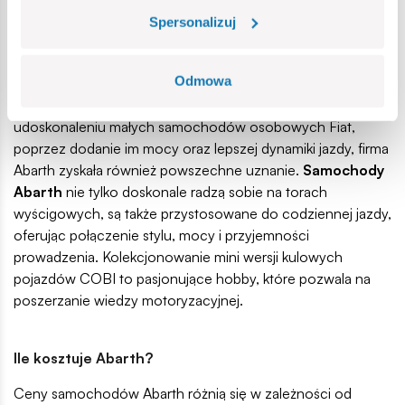
Abartha w 1949 roku w Turynie, słynąca z produkcji
Spersonalizuj
popularnych modeli Fiata.
Samochody Abarth
charakteryzują się wysoką wydajnością, nieszablonowym
Odmowa
designem i sportowym duchem. Abarth szybko stał się
synonimem innowacji i pasji do wyścigów. Dzięki
udoskonaleniu małych samochodów osobowych Fiat,
poprzez dodanie im mocy oraz lepszej dynamiki jazdy, firma
Abarth zyskała również powszechne uznanie.
Samochody
Abarth
nie tylko doskonale radzą sobie na torach
wyścigowych, są także przystosowane do codziennej jazdy,
oferując połączenie stylu, mocy i przyjemności
prowadzenia. Kolekcjonowanie mini wersji kulowych
pojazdów COBI to pasjonujące hobby, które pozwala na
poszerzanie wiedzy motoryzacyjnej.
Ile kosztuje Abarth?
Ceny samochodów Abarth różnią się w zależności od