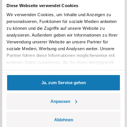
Diese Webseite verwendet Cookies
COBI-6288
Wir verwenden Cookies, um Inhalte und Anzeigen zu
personalisieren, Funktionen für soziale Medien anbieten
199,99 €
zu können und die Zugriffe auf unsere Website zu
analysieren. Außerdem geben wir Informationen zu Ihrer
Verwendung unserer Website an unsere Partner für
In den Warenkorb
soziale Medien, Werbung und Analysen weiter. Unsere
Partner führen diese Informationen möglicherweise mit
weiteren Daten zusammen, die Sie ihnen bereitgestellt
haben oder die sie im Rahmen Ihrer Nutzung der Dienste
gesammelt haben.
Dies sind nur einige der Bausteine für Kinder ab
Ja, zum Service gehen
10 Jahren.
DAS VOLLSTÄNDIGE ANGEBOT ANSEHEN
Anpassen
Ablehnen
Bausteine für 10-Jährige –