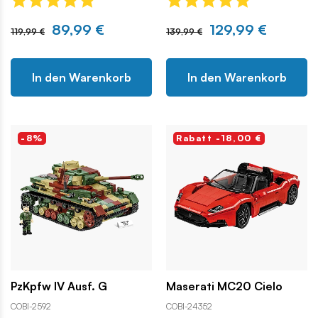
89,99 €
129,99 €
119,99 €
139,99 €
In den Warenkorb
In den Warenkorb
-8%
Rabatt -18,00 €
PzKpfw IV Ausf. G
Maserati MC20 Cielo
COBI-2592
COBI-24352