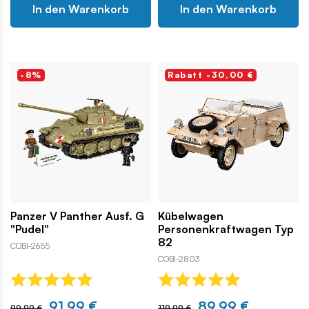
In den Warenkorb
In den Warenkorb
-8%
Rabatt -30,00 €
Panzer V Panther Ausf. G
Kübelwagen
"Pudel"
Personenkraftwagen Typ
82
COBI-2655
COBI-2803
91,99 €
89,99 €
99,99 €
119,99 €