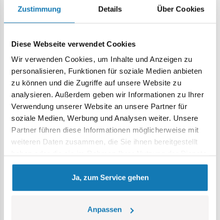
Zustimmung
Details
Über Cookies
Rabatt -20,00 €
Rabatt -15,00 €
Diese Webseite verwendet Cookies
Wir verwenden Cookies, um Inhalte und Anzeigen zu
personalisieren, Funktionen für soziale Medien anbieten
zu können und die Zugriffe auf unsere Website zu
analysieren. Außerdem geben wir Informationen zu Ihrer
Verwendung unserer Website an unsere Partner für
HMS Belfast
Panzer I vs 7TP DW
soziale Medien, Werbung und Analysen weiter. Unsere
(September 1939) -
COBI-4844
Partner führen diese Informationen möglicherweise mit
Limitierte Auflage
weiteren Daten zusammen, die Sie ihnen bereitgestellt
COBI-2659
haben oder die sie im Rahmen Ihrer Nutzung der Dienste
gesammelt haben.
99,99 €
99,99 €
Ja, zum Service gehen
119,99 €
114,99 €
In den Warenkorb
In den Warenkorb
Anpassen