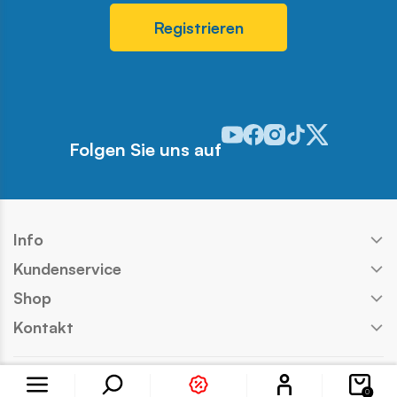
Registrieren
Odwiedź nasz profil w serwis
Odwiedź nasz profil w ser
Odwiedź nasz profil w 
Odwiedź nasz profi
Odwiedź nasz pr
Folgen Sie uns auf
Info
Kundenservice
Shop
Kontakt
Konto
Copyright © COBI SA
Ausführung:
Ideo
0