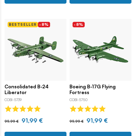
BESTSELLER
-8%
-8%
Consolidated B-24
Boeing B-17G Flying
Liberator
Fortress
COBI-5739
COBI-5750
91,99 €
91,99 €
99,99 €
99,99 €