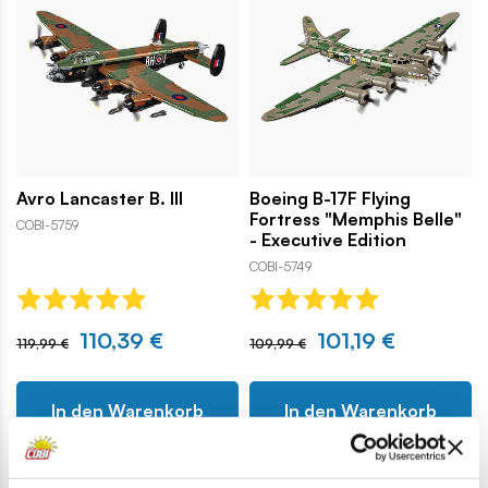
Avro Lancaster B. III
Boeing B-17F Flying
Fortress "Memphis Belle"
COBI-5759
- Executive Edition
COBI-5749
110,39 €
101,19 €
119,99 €
109,99 €
In den Warenkorb
In den Warenkorb