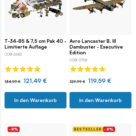
T-34-85 & 7,5 cm Pak 40 -
Avro Lancaster B. III
Limitierte Auflage
Dambuster - Executive
Edition
COBI-2682
COBI-5758
121,49 €
119,59 €
134,99 €
129,99 €
In den Warenkorb
In den Warenkorb
-8%
BESTSELLER
-8%