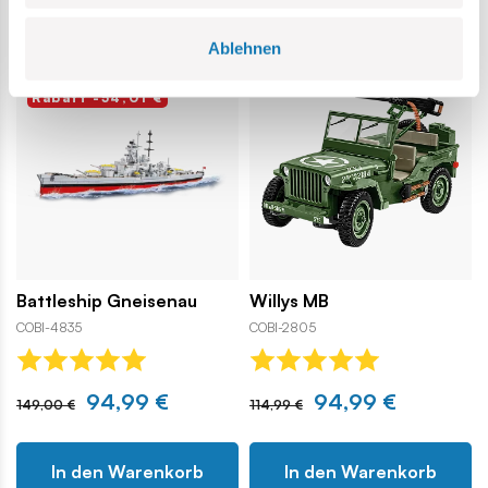
Ablehnen
BESTSELLER
Rabatt -20,00 €
Rabatt -54,01 €
Battleship Gneisenau
Willys MB
COBI-4835
COBI-2805
94,99 €
94,99 €
149,00 €
114,99 €
In den Warenkorb
In den Warenkorb