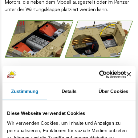
Motors, die neben dem Modell ausgestellt oder im Panzer
unter der Wartungsklappe platziert werden kann.
Modernes Design
– Das Design des Modells wurde
verbessert. Es wurde ein komplett neues Antriebsrad
verwendet. Auch die Konstruktion des Turms ist völlig
anders und orientiert sich detailgetreu am Original. Sie
Zustimmung
Details
Über Cookies
imitiert gekonnt die Elemente des originalen
Panzerinnenraums aus dem Bausteinsortiment.
Diese Webseite verwendet Cookies
Luken zum Öffnen
– Beim Panzer VI Tiger „131“ sind alle
Wir verwenden Cookies, um Inhalte und Anzeigen zu
Luken zu öffnen, sodass Sie Standard-COBI-Figuren in den
personalisieren, Funktionen für soziale Medien anbieten
Panzer setzen und Panzermunition einlegen können.
zu können und die Zugriffe auf unsere Website zu