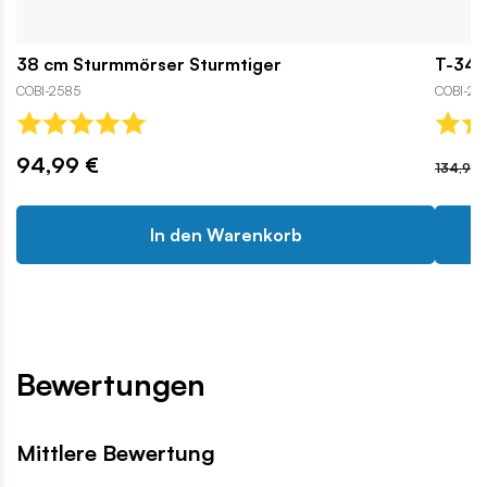
38 cm Sturmmörser Sturmtiger
T-34-8
COBI-2585
COBI-26
94,99 €
134,99 
In den Warenkorb
Bewertungen
Mittlere Bewertung