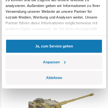
analysieren. Außerdem geben wir Informationen zu Ihrer
Verwendung unserer Website an unsere Partner für
soziale Medien, Werbung und Analysen weiter. Unsere
Partner führen diese Informationen möglicherweise mit
weiteren Daten zusammen, die Sie ihnen bereitgestellt
haben oder die sie im Rahmen Ihrer Nutzung der Dienste
gesammelt haben.
Hochwertige Drucke
– Dank der Drucke sieht das
Ja, zum Service gehen
Panzermodell umwerfend aus, und die neue,
originalgetreue Farbgebung wird die Aufmerksamkeit und
das Interesse jedes Geschichtsfans wecken.
Anpassen
Sammlerstück
– Das weiße Schild mit dem Namen des
Panzers und dem Logo des Panzermuseums in Bovington
Ablehnen
verdient besondere Aufmerksamkeit und ist ein echter
Leckerbissen für Sammler.