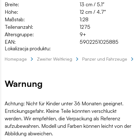
Breite:
13 cm / 5.1″
Höhe:
12 cm / 4.7″
Maßstab:
1:28
Teilenanzahl:
1275
Altersgruppe:
9+
EAN:
5902251025885
Lokalizacja produktu:
Homepage
Zweiter Weltkrieg
Panzer und Fahrzeuge
P
Warnung
Achtung: Nicht für Kinder unter 36 Monaten geeignet.
Erstickungsgefahr. Kleine Teile könnten verschluckt
werden. Wir empfehlen, die Verpackung als Referenz
aufzubewahren. Modell und Farben können leicht von der
Abbildung abweichen.