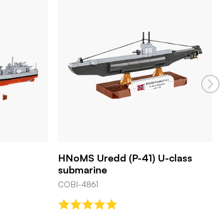
U-Boot U-52
COBI-4852
HNoMS Uredd (P-41) U-class
submarine
COBI-4861