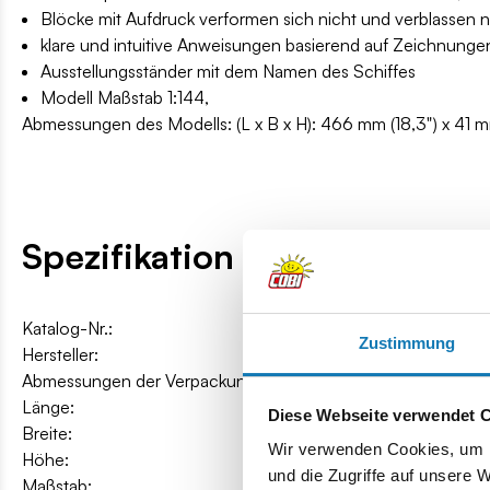
Blöcke mit Aufdruck verformen sich nicht und verblassen n
klare und intuitive Anweisungen basierend auf Zeichnung
Ausstellungsständer mit dem Namen des Schiffes
Modell Maßstab 1:144,
Abmessungen des Modells: (L x B x H): 466 mm (18,3") x 41 mm
Spezifikation
Katalog-Nr.:
COBI-4847
Zustimmung
Hersteller:
Cobi Factory SA
Abmessungen der Verpackung:
40 x 28 x 6 cm
Länge:
46,6 cm / 18.3″
Diese Webseite verwendet 
Breite:
4,1 cm / 1.6″
Wir verwenden Cookies, um I
Höhe:
12,6 cm / 5″
und die Zugriffe auf unsere 
Maßstab:
1:144