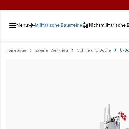
Przełącznik segmentów2
Menu
Militärische Bausteine
Nichtmilitärische 
Homepage
Zweiter Weltkrieg
Schiffe und Boote
U-Bo