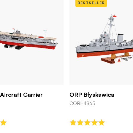
BESTSELLER
rier
ORP Błyskawica
COBI-4865