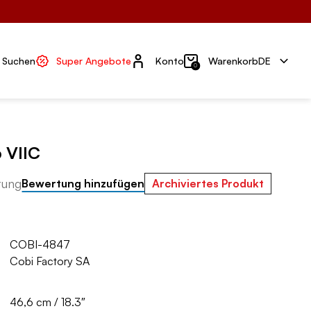
Konto
Suchen
Super Angebote
Konto
Warenkorb
DE
0
 VIIC
tung
Bewertung hinzufügen
Archiviertes Produkt
COBI-4847
Cobi Factory SA
46,6 cm / 18.3″