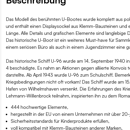
Das Modell des berühmten U-Bootes wurde komplett aus poln
und enthält einen Displaysockel aus Klemm-Bausteinen und e
Länge. Alle Details und grafischen Elemente sind langlebige 
Das historische U-Boot ist ein weiteres Must-have für Samm
einem seriösen Büro als auch in einem Jugendzimmer eine gut
Das historische Schiff U-96 wurde am 14. September 1940 in D
4 beschädigte. Es nahm an Aktionen gegen alliierte Konvois 
darstellte. Ab April 1943 wurde U-96 zum Schulschiff. Bemer
Kriegsbedingungen nicht oft vorkam! Das Schiff wurde am 15.
Hafen von Wilhelmshaven versenkt. Die Erfahrungen des Kr
Lehmann-Willenbrock teilnahm, inspirierten ihn zu dem Roman
444 hochwertige Elemente,
hergestellt in der EU von einem Unternehmen mit über 20-jä
Sicherheitsstandards für Kinderprodukte erfüllen,
voll kompatibel mit Klemm-Bausteinen anderer Marken,