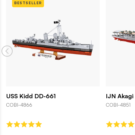
LER
 DD-661
IJN Akagi Aircraft Car
COBI-4851