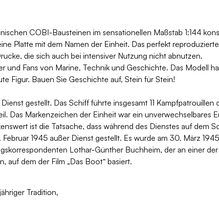
ischen COBI-Bausteinen im sensationellen Maßstab 1:144 konst
ine Platte mit dem Namen der Einheit. Das perfekt reproduziert
Drucke, die sich auch bei intensiver Nutzung nicht abnutzen.
ler und Fans von Marine, Technik und Geschichte. Das Modell ha
e Figur. Bauen Sie Geschichte auf, Stein für Stein!
ienst gestellt. Das Schiff führte insgesamt 11 Kampfpatrouillen
teil. Das Markenzeichen der Einheit war ein unverwechselbares
kenswert ist die Tatsache, dass während des Dienstes auf dem Sc
 Februar 1945 außer Dienst gestellt. Es wurde am 30. März 1945
iegskorrespondenten Lothar-Günther Buchheim, der an einer de
, auf dem der Film „Das Boot“ basiert.
hriger Tradition,