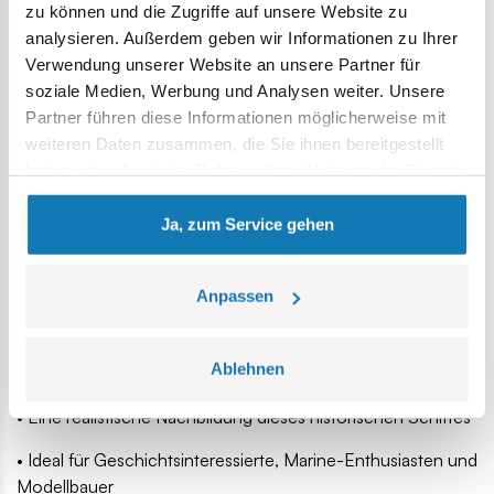
zu können und die Zugriffe auf unsere Website zu
analysieren. Außerdem geben wir Informationen zu Ihrer
Verwendung unserer Website an unsere Partner für
soziale Medien, Werbung und Analysen weiter. Unsere
Partner führen diese Informationen möglicherweise mit
weiteren Daten zusammen, die Sie ihnen bereitgestellt
haben oder die sie im Rahmen Ihrer Nutzung der Dienste
Warum dieses Modell wählen?
gesammelt haben.
Ja, zum Service gehen
• Ein Modell des weltweit ältesten noch erhaltenen
Zerstörers
Anpassen
• Offizielle Kooperation mit dem Marinemuseum in Gdynia
• Das einzige Schiff, das mit dem Goldenen Kreuz des
Ablehnen
Virtuti Militari ausgezeichnet wurde
• Eine realistische Nachbildung dieses historischen Schiffes
• Ideal für Geschichtsinteressierte, Marine-Enthusiasten und
Modellbauer