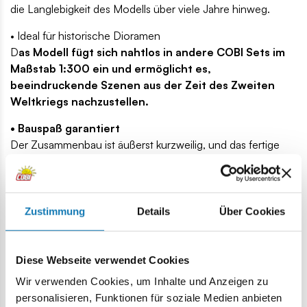
die Langlebigkeit des Modells über viele Jahre hinweg.
• Ideal für historische Dioramen
D
as Modell fügt sich nahtlos in andere COBI Sets im
Maßstab 1:300 ein und ermöglicht es,
beeindruckende Szenen aus der Zeit des Zweiten
Weltkriegs nachzustellen.
• Bauspaß garantiert
Der Zusammenbau ist äußerst kurzweilig, und das fertige
Schiff bildet ein imposantes Herzstück für jede Sammlung.
• Klare Bauanleitung
Zustimmung
Details
Über Cookies
Eine intuitive Schritt-für-Schritt-Anleitung führt auf einfache
und unterhaltsame Weise durch den gesamten Bauprozess.
Diese Webseite verwendet Cookies
Wir verwenden Cookies, um Inhalte und Anzeigen zu
personalisieren, Funktionen für soziale Medien anbieten