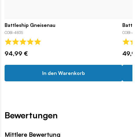
Battleship Gneisenau
Battle
COBI-4835
COBI-48
94,99 €
49,9
In den Warenkorb
Bewertungen
Mittlere Bewertung