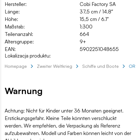
Hersteller:
Cobi Factory SA
Länge:
37,5 cm / 14.8″
Höhe:
15,5 cm / 6.1″
Maßstab:
1:300
Teilenanzahl:
664
Altersgruppe:
9+
EAN:
5902251048655
Lokalizacja produktu:
Homepage
Zweiter Weltkrieg
Schiffe und Boote
ORP 
Warnung
Achtung: Nicht für Kinder unter 36 Monaten geeignet.
Erstickungsgefahr. Kleine Teile könnten verschluckt
werden. Wir empfehlen, die Verpackung als Referenz
aufzubewahren. Modell und Farben können leicht von der