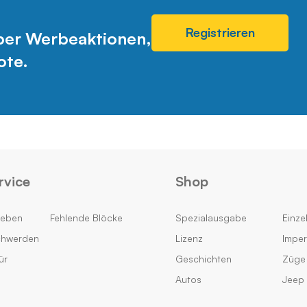
Registrieren
über Werbeaktionen,
ote.
rvice
Shop
geben
Fehlende Blöcke
Spezialausgabe
Einzel
chwerden
Lizenz
Impe
ür
Geschichten
Züge
Autos
Jeep 