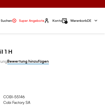
Konto
Suchen
Super Angebote
Konto
Warenkorb
DE
0
l 1 H
tung
Bewertung hinzufügen
COBI-55146
Cobi Factory SA