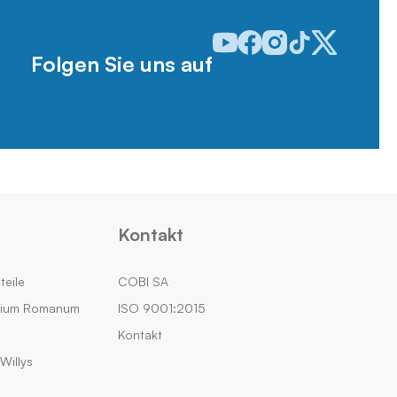
Odwiedź nasz profil w serwisie
Odwiedź nasz profil w serw
Odwiedź nasz profil w 
Odwiedź nasz profi
Odwiedź nasz p
Folgen Sie uns auf
Kontakt
teile
COBI SA
rium Romanum
ISO 9001:2015
Kontakt
Willys