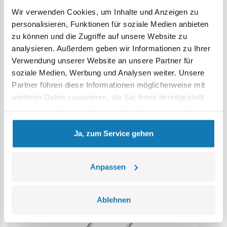
Wir verwenden Cookies, um Inhalte und Anzeigen zu
Achtung: Nicht für Kinder unter 36 Monaten geeignet.
personalisieren, Funktionen für soziale Medien anbieten
Erstickungsgefahr. Kleine Teile könnten verschluckt
zu können und die Zugriffe auf unsere Website zu
werden. Wir empfehlen, die Verpackung als Referenz
analysieren. Außerdem geben wir Informationen zu Ihrer
aufzubewahren. Modell und Farben können leicht von der
Verwendung unserer Website an unsere Partner für
Abbildung abweichen.
soziale Medien, Werbung und Analysen weiter. Unsere
Partner führen diese Informationen möglicherweise mit
Kategorie Bestseller
weiteren Daten zusammen, die Sie ihnen bereitgestellt
haben oder die sie im Rahmen Ihrer Nutzung der Dienste
gesammelt haben.
Ja, zum Service gehen
Anpassen
Ablehnen