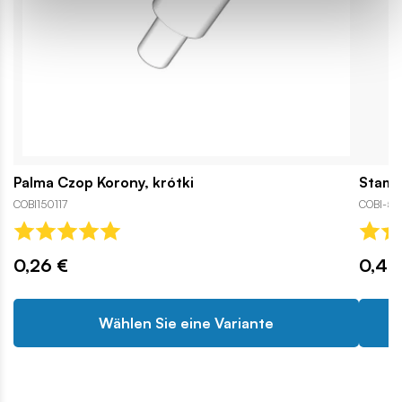
Palma Czop Korony, krótki
Stamm,
COBI150117
COBI-55
0,26 €
0,42
Wählen Sie eine Variante