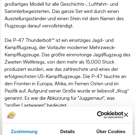
großartiges Modell für alle Geschichts-, Luftfahrt- und
Sammlerbegeisterten. Das ganze Set wird durch einen
Ausstellungsständer und einen Stein mit dem Namen des
Flugzeugs darauf vervollständigt.
Die P-47 Thunderbolt™ ist ein einsitziges Jagd- und
Kampfflugzeug, der Vorläufer moderner Mehrzweck-
Kampfflugzeuge. Das größte einmotorige Jagdflugzeug des
Zweiten Weltkriegs, von dem mehr als 15.000 Stück
produziert wurden, war das zahlreichste und eines der
erfolgreichsten US-Kampfflugzeuge. Die P-47 tauchte an
den Fronten in Europa, Afrika, im Fernen Osten und im
Pazifik auf. Aufgrund seiner Größe wurde er liebevoll „Krug“
genannt. Es war die Abkürzung für "Juggernaut", was
"großer Lastwagen" bedeutet.
567 hochwertige Elemente,
hergestellt in der EU von einem Unternehmen mit über
20-jähriger Tradition,
Zustimmung
Details
Über Cookies