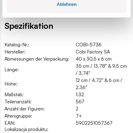
Ablehnen
Spezifikation
Katalog-Nr.:
COBI-5736
Hersteller:
Cobi Factory SA
Abmessungen der Verpackung:
40 x 30,5 x 6 cm
35 cm / 13.78″ & 9,5 cm
Länge:
/ 3.74″
12 cm / 4.72″ & 6 cm /
Höhe:
2.36″
Maßstab:
1:32
Teilenanzahl:
567
Anzahl der Figuren:
2
Altersgruppe:
7+
EAN:
5902251057367
Lokalizacja produktu: