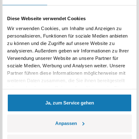
Sicherheitsstandards für Kinderprodukte erfüllen,
voll kompatibel mit Klemm-Bausteinen anderer Marken,
Blöcke mit Aufdruck verformen sich nicht und verblassen
Diese Webseite verwendet Cookies
nicht beim Spielen oder unter Temperatureinfluss,
Wir verwenden Cookies, um Inhalte und Anzeigen zu
klare und intuitive Anweisungen basierend auf
personalisieren, Funktionen für soziale Medien anbieten
Zeichnungen und Symbolen,
zu können und die Zugriffe auf unsere Website zu
100% Drucke, keine Aufkleber,
analysieren. Außerdem geben wir Informationen zu Ihrer
zwei Figuren: ein Pilot und ein Mechaniker,
Verwendung unserer Website an unsere Partner für
Ausstellungsstand
soziale Medien, Werbung und Analysen weiter. Unsere
Typenschild des Flugzeugs,
Partner führen diese Informationen möglicherweise mit
Abmessungen des Modells (L x B x H): 35 cm (13,78 Zoll) x
weiteren Daten zusammen, die Sie ihnen bereitgestellt
40 cm (15,74 Zoll) 12 cm (4,72 Zoll)
haben oder die sie im Rahmen Ihrer Nutzung der Dienste
gesammelt haben.
Ja, zum Service gehen
Anpassen