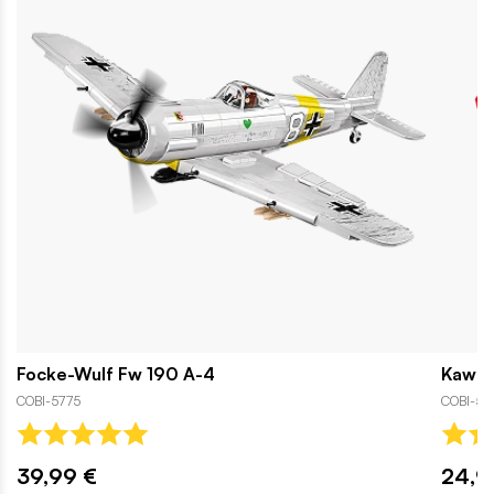
Focke-Wulf Fw 190 A-4
Kawasa
COBI-5775
COBI-58
39,99 €
24,9