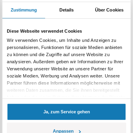
technischen Details der Maschine und macht das Modell
gleichzeitig zu einem attraktiven Element für jedes
Zustimmung
Details
Über Cookies
Sammlerregal oder Kriegsdiorama.
• Bewegliche Elemente
– Das Modell verfügt über
Diese Webseite verwendet Cookies
bewegliche Steuerflächen und ein zu öffnendes Cockpit, in
Wir verwenden Cookies, um Inhalte und Anzeigen zu
das die mitgelieferte Figur eingesetzt werden kann. Dies
personalisieren, Funktionen für soziale Medien anbieten
sorgt nicht nur für ein realistisches Aussehen, sondern auch
zu können und die Zugriffe auf unsere Website zu
für interaktive Funktionen, die den Spielwert steigern.
analysieren. Außerdem geben wir Informationen zu Ihrer
Verwendung unserer Website an unsere Partner für
soziale Medien, Werbung und Analysen weiter. Unsere
Partner führen diese Informationen möglicherweise mit
weiteren Daten zusammen, die Sie ihnen bereitgestellt
haben oder die sie im Rahmen Ihrer Nutzung der Dienste
gesammelt haben.
Ja, zum Service gehen
Anpassen