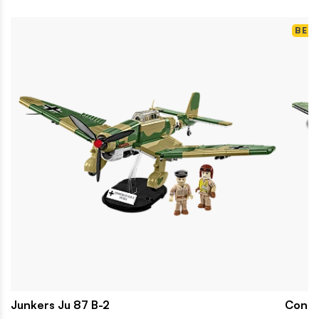
BES
Junkers Ju 87 B-2
Conso