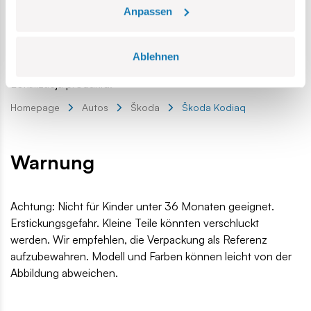
Höhe:
4,5 cm / 1.8″
Anpassen
Maßstab:
1:35
Teilenanzahl:
98
Altersgruppe:
5+
Ablehnen
EAN:
5902251245726
Lokalizacja produktu:
Homepage
Autos
Škoda
Škoda Kodiaq
Warnung
Achtung: Nicht für Kinder unter 36 Monaten geeignet.
Erstickungsgefahr. Kleine Teile könnten verschluckt
werden. Wir empfehlen, die Verpackung als Referenz
aufzubewahren. Modell und Farben können leicht von der
Abbildung abweichen.