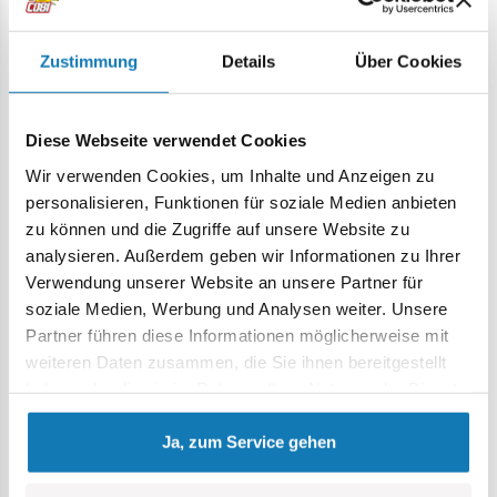
98 hochwertige Klemmbausteine,
Zustimmung
Details
Über Cookies
vollständig kompatibel mit anderen Klemmbaustein-
Marken,
leicht verständliche,
Diese Webseite verwendet Cookies
bebilderte Aufbauanleitung,
Blatt mit Aufklebern.
Wir verwenden Cookies, um Inhalte und Anzeigen zu
Maße des Modells (Länge x Breite x Höhe): 10 cm x 5 cm x
personalisieren, Funktionen für soziale Medien anbieten
4,5 cm.
zu können und die Zugriffe auf unsere Website zu
analysieren. Außerdem geben wir Informationen zu Ihrer
Verwendung unserer Website an unsere Partner für
soziale Medien, Werbung und Analysen weiter. Unsere
Spezifikation
Partner führen diese Informationen möglicherweise mit
weiteren Daten zusammen, die Sie ihnen bereitgestellt
haben oder die sie im Rahmen Ihrer Nutzung der Dienste
Katalog-Nr.:
COBI-24572
gesammelt haben.
Hersteller:
Cobi Factory SA
Ja, zum Service gehen
Länge:
13 cm / 5.1″
Breite:
6,5 cm / 2.6″