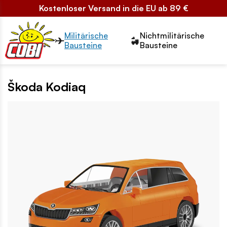
Kostenloser Versand in die EU ab 89 €
Przełącznik segmentów2
Militärische
Nichtmilitärische
Bausteine
Bausteine
Škoda Kodiaq