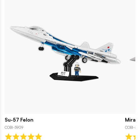
Su-57 Felon
Mirag
COBI-5909
COBI-58