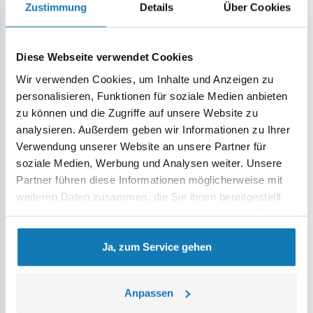
Zustimmung
Details
Über Cookies
• Eine hervorragende Geschenkidee
– perfekt für
Luftfahrtbegeisterte und Fans moderner Militärtechnik.
Diese Webseite verwendet Cookies
• Einfacher Aufbau
– die geringe Teileanzahl ermöglicht
einen schnellen und zufriedenstellenden Aufbau.
Wir verwenden Cookies, um Inhalte und Anzeigen zu
personalisieren, Funktionen für soziale Medien anbieten
• Offizielles Lockheed Martin-Lizenzmodell
– ein
zu können und die Zugriffe auf unsere Website zu
Garant für Qualität und Authentizität.
analysieren. Außerdem geben wir Informationen zu Ihrer
Verwendung unserer Website an unsere Partner für
• Elegante Dekoration
– passt perfekt zu anderen
soziale Medien, Werbung und Analysen weiter. Unsere
Militärflugzeugmodellen und COBI-Klemmbaustein
Partner führen diese Informationen möglicherweise mit
Sammlungen.
weiteren Daten zusammen, die Sie ihnen bereitgestellt
haben oder die sie im Rahmen Ihrer Nutzung der Dienste
gesammelt haben.
Ja, zum Service gehen
Anpassen