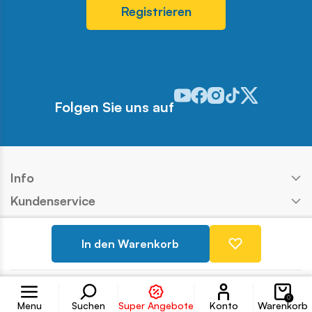
Registrieren
Odwiedź nasz profil w serwis
Odwiedź nasz profil w ser
Odwiedź nasz profil w 
Odwiedź nasz profi
Odwiedź nasz pr
Folgen Sie uns auf
Info
Kundenservice
Shop
In den Warenkorb
Kontakt
Konto
Copyright © COBI SA
Ausführung:
Ideo
0
Menu
Suchen
Super Angebote
Konto
Warenkorb