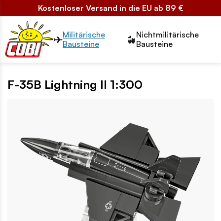
Kostenloser Versand in die EU ab 89 €
Przełącznik segmentów2
Militärische
Nichtmilitärische
Bausteine
Bausteine
F-35B Lightning II 1:300