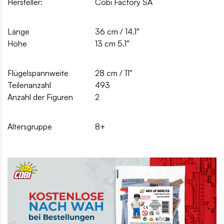
Hersteller:
Cobi Factory SA
Länge
36 cm / 14.1″
Höhe
13 cm 5.1″
Flügelspannweite
28 cm / 11″
Teilenanzahl
493
Anzahl der Figuren
2
Altersgruppe
8+