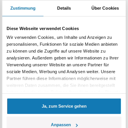
fortgeschrittene Baumeister kein Problem. Dies ist ein
Zustimmung
Details
Über Cookies
hervorragendes Angebot für Menschen jeden Alters, die die
Geheimnisse des Kampfmaschinenbaus erkunden und sich
wie echte Modellbauer fühlen möchten.
Diese Webseite verwendet Cookies
Aufklappbare Kabine und Figuren
– Die deutsche
Wir verwenden Cookies, um Inhalte und Anzeigen zu
Version des Tornado IDS-Modells verfügt über eine
personalisieren, Funktionen für soziale Medien anbieten
aufklappbare Kabine, in der Sie die lebensgroßen Figuren
zu können und die Zugriffe auf unsere Website zu
der beiden im Set enthaltenen Piloten platzieren können.
analysieren. Außerdem geben wir Informationen zu Ihrer
Die Piloten tragen nachgebildete Uniformen, Helme und
Verwendung unserer Website an unsere Partner für
Sauerstoffmasken.
soziale Medien, Werbung und Analysen weiter. Unsere
Partner führen diese Informationen möglicherweise mit
weiteren Daten zusammen, die Sie ihnen bereitgestellt
haben oder die sie im Rahmen Ihrer Nutzung der Dienste
gesammelt haben.
Ja, zum Service gehen
Anpassen
Sockel mit transparentem Schaft
– Das Set enthält