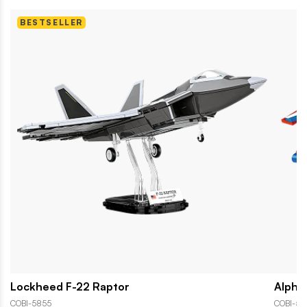
BESTSELLER
Lockheed F-22 Raptor
Alpha 
COBI-5855
COBI-58