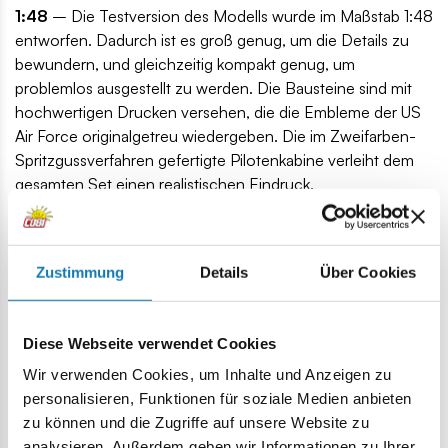
1:48
– Die Testversion des Modells wurde im Maßstab 1:48
entworfen. Dadurch ist es groß genug, um die Details zu
bewundern, und gleichzeitig kompakt genug, um
problemlos ausgestellt zu werden. Die Bausteine sind mit
hochwertigen Drucken versehen, die die Embleme der US
Air Force originalgetreu wiedergeben. Die im Zweifarben-
Spritzgussverfahren gefertigte Pilotenkabine verleiht dem
gesamten Set einen realistischen Eindruck.
Pilotenfigur
– Um den historischen Kontext zu
unterstreichen, enthält das Modell eine Pilotenfigur in
einem charakteristischen Testfluganzug, Helm und
Zustimmung
Details
Über Cookies
Sauerstoffmaske mit Schlauch. Dies ist eine echte
Hommage an den Prototyp der F-16, der 1974 debütierte.
Diese Webseite verwendet Cookies
Wir verwenden Cookies, um Inhalte und Anzeigen zu
personalisieren, Funktionen für soziale Medien anbieten
zu können und die Zugriffe auf unsere Website zu
analysieren. Außerdem geben wir Informationen zu Ihrer