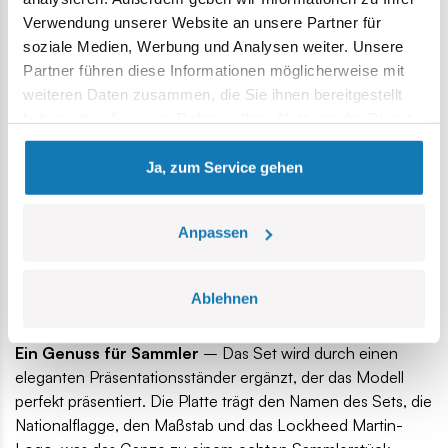
Verwendung unserer Website an unsere Partner für
soziale Medien, Werbung und Analysen weiter. Unsere
Bewegliche Elemente
– Das Modell ist mit vielen
Partner führen diese Informationen möglicherweise mit
beweglichen Elementen wie Rädern, Querrudern und
weiteren Daten zusammen, die Sie ihnen bereitgestellt
einem zu öffnenden Cockpit ausgestattet, die für noch
haben oder die sie im Rahmen Ihrer Nutzung der Dienste
mehr Authentizität sorgen und noch mehr Interaktion
gesammelt haben.
ermöglichen.
Ja, zum Service gehen
Anpassen
Ablehnen
Ein Genuss für Sammler
– Das Set wird durch einen
eleganten Präsentationsständer ergänzt, der das Modell
perfekt präsentiert. Die Platte trägt den Namen des Sets, die
Nationalflagge, den Maßstab und das Lockheed Martin-