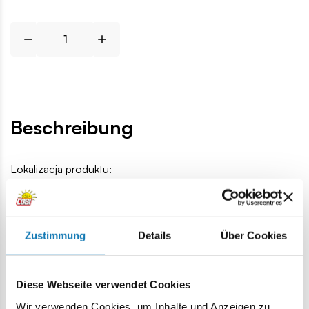
Beschreibung
Lokalizacja produktu:
Homepage
Einzelteile
Helme und Kopfbedeckungen
D
Zustimmung
Details
Über Cookies
Warnung
Diese Webseite verwendet Cookies
Achtung: Nicht für Kinder unter 36 Monaten geeignet.
Erstickungsgefahr. Kleine Teile könnten verschluckt
Wir verwenden Cookies, um Inhalte und Anzeigen zu