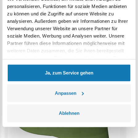
werden. Wir empfehlen, die Verpackung als Referenz
personalisieren, Funktionen für soziale Medien anbieten
aufzubewahren. Modell und Farben können leicht von der
zu können und die Zugriffe auf unsere Website zu
Abbildung abweichen.
analysieren. Außerdem geben wir Informationen zu Ihrer
Verwendung unserer Website an unsere Partner für
soziale Medien, Werbung und Analysen weiter. Unsere
Kategorie Bestseller
Partner führen diese Informationen möglicherweise mit
weiteren Daten zusammen, die Sie ihnen bereitgestellt
haben oder die sie im Rahmen Ihrer Nutzung der Dienste
gesammelt haben.
Ja, zum Service gehen
Anpassen
Ablehnen