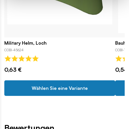
Military Helm, Loch
Bauhe
COBI-45624
COBI-79
0,63 €
0,54
Wählen Sie eine Variante
Bewertungen