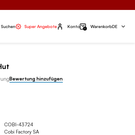
Konto
Suchen
Super Angebote
Konto
Warenkorb
DE
0
Hut
tung
Bewertung hinzufügen
COBI-43724
Cobi Factory SA