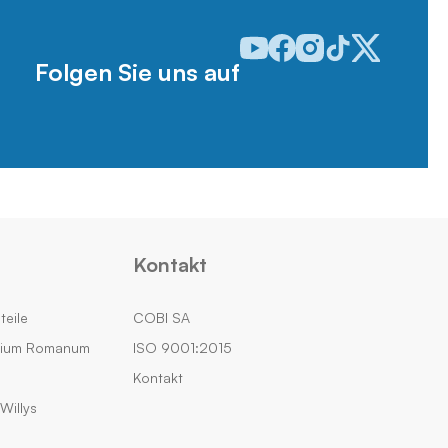
Odwiedź nasz profil w serwisie
Odwiedź nasz profil w serw
Odwiedź nasz profil w 
Odwiedź nasz profi
Odwiedź nasz p
Folgen Sie uns auf
Kontakt
teile
COBI SA
rium Romanum
ISO 9001:2015
Kontakt
Willys