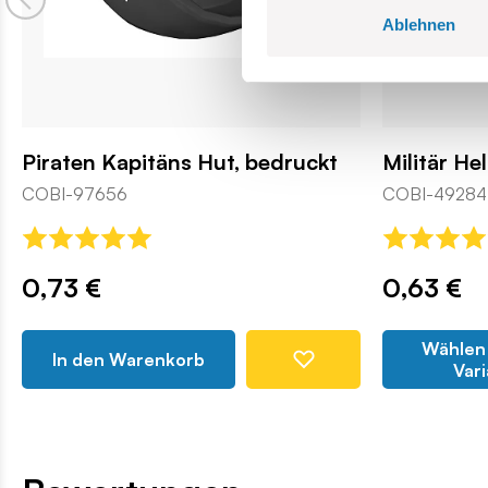
Ablehnen
Piraten Kapitäns Hut, bedruckt
Militär He
COBI-97656
COBI-49284
0,73 €
0,63 €
Wählen 
In den Warenkorb
Var