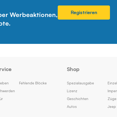
Registrieren
über Werbeaktionen,
ote.
rvice
Shop
geben
Fehlende Blöcke
Spezialausgabe
Einzel
chwerden
Lizenz
Impe
ür
Geschichten
Züge
Autos
Jeep 