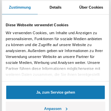
Farben:
czarny
Zustimmung
Details
Über Cookies
Altersgruppe:
6+
Lokalizacja produktu:
Diese Webseite verwendet Cookies
Homepage
Einzelteile
Allgemeines Zubehör
Antenne
Wir verwenden Cookies, um Inhalte und Anzeigen zu
personalisieren, Funktionen für soziale Medien anbieten
Warnung
zu können und die Zugriffe auf unsere Website zu
analysieren. Außerdem geben wir Informationen zu Ihrer
Verwendung unserer Website an unsere Partner für
Achtung: Nicht für Kinder unter 36 Monaten geeignet.
soziale Medien, Werbung und Analysen weiter. Unsere
Erstickungsgefahr. Kleine Teile könnten verschluckt
Partner führen diese Informationen möglicherweise mit
werden. Wir empfehlen, die Verpackung als Referenz
weiteren Daten zusammen, die Sie ihnen bereitgestellt
aufzubewahren. Modell und Farben können leicht von der
haben oder die sie im Rahmen Ihrer Nutzung der Dienste
Abbildung abweichen.
gesammelt haben.
Ja, zum Service gehen
Kategorie Bestseller
Anpassen