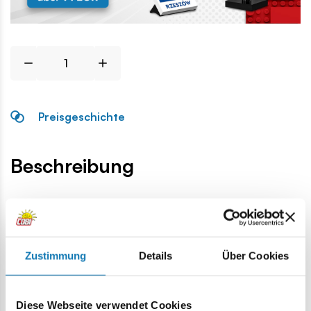
Preisgeschichte
Beschreibung
Lokalizacja produktu:
Homepage
Einzelteile
Allgemeines Zubehör
1x1 1/3 ru
Zustimmung
Details
Über Cookies
Warnung
Diese Webseite verwendet Cookies