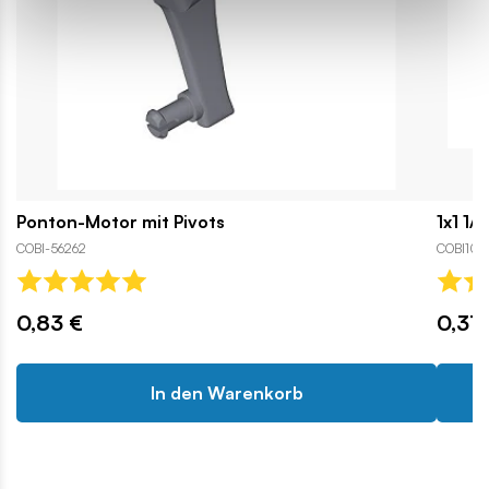
Ponton-Motor mit Pivots
1x1 1/
COBI-56262
COBI107
0,83 €
0,31 
In den Warenkorb