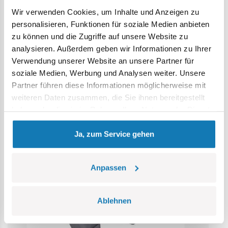
Wir verwenden Cookies, um Inhalte und Anzeigen zu
Achtung: Nicht für Kinder unter 36 Monaten geeignet.
personalisieren, Funktionen für soziale Medien anbieten
Erstickungsgefahr. Kleine Teile könnten verschluckt
zu können und die Zugriffe auf unsere Website zu
werden. Wir empfehlen, die Verpackung als Referenz
analysieren. Außerdem geben wir Informationen zu Ihrer
aufzubewahren. Modell und Farben können leicht von der
Verwendung unserer Website an unsere Partner für
Abbildung abweichen.
soziale Medien, Werbung und Analysen weiter. Unsere
Partner führen diese Informationen möglicherweise mit
Kategorie Bestseller
weiteren Daten zusammen, die Sie ihnen bereitgestellt
haben oder die sie im Rahmen Ihrer Nutzung der Dienste
gesammelt haben.
Ja, zum Service gehen
Anpassen
Ablehnen