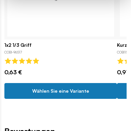
1x2 1/3 Griff
Kurze
COBI-96517
COBI1533
0,63 €
0,91 
Wählen Sie eine Variante