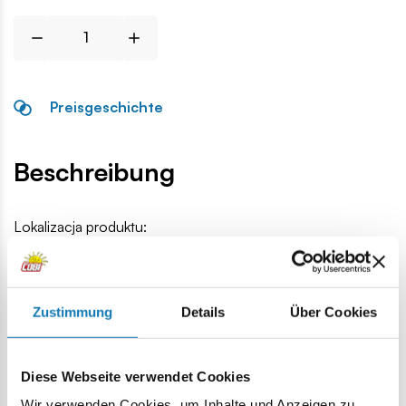
Preisgeschichte
Beschreibung
Lokalizacja produktu:
Homepage
Einzelteile
Basis
1x3 schräg 2/3 "USA"
Zustimmung
Details
Über Cookies
Warnung
Diese Webseite verwendet Cookies
Achtung: Nicht für Kinder unter 36 Monaten geeignet.
Wir verwenden Cookies, um Inhalte und Anzeigen zu