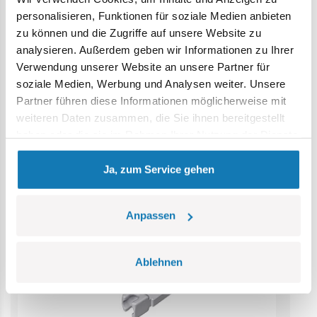
Erstickungsgefahr. Kleine Teile könnten verschluckt
personalisieren, Funktionen für soziale Medien anbieten
werden. Wir empfehlen, die Verpackung als Referenz
zu können und die Zugriffe auf unsere Website zu
aufzubewahren. Modell und Farben können leicht von der
analysieren. Außerdem geben wir Informationen zu Ihrer
Abbildung abweichen.
Verwendung unserer Website an unsere Partner für
soziale Medien, Werbung und Analysen weiter. Unsere
Kategorie Bestseller
Partner führen diese Informationen möglicherweise mit
weiteren Daten zusammen, die Sie ihnen bereitgestellt
haben oder die sie im Rahmen Ihrer Nutzung der Dienste
gesammelt haben.
Ja, zum Service gehen
Anpassen
Ablehnen