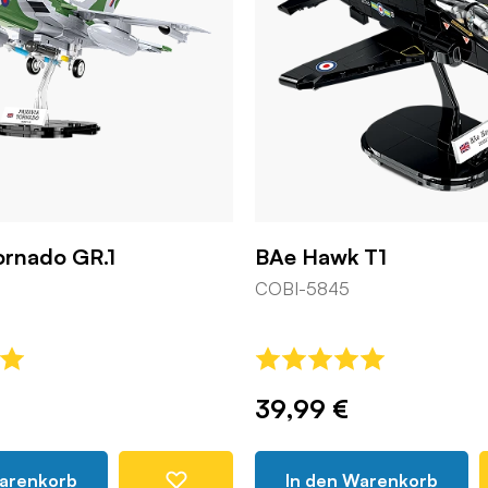
ornado GR.1
BAe Hawk T1
COBI-5845
39,99 €
Warenkorb
In den Warenkorb