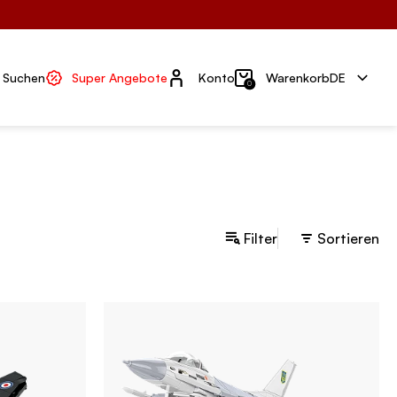
Konto
Suchen
Super Angebote
Konto
Warenkorb
DE
0
Filter
Sortieren