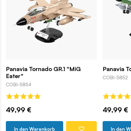
Panavia Tornado GR.1 "MiG
Panavia T
Eater"
COBI-5852
COBI-5854
49,99 €
49,99 €
In den Warenkorb
In den 