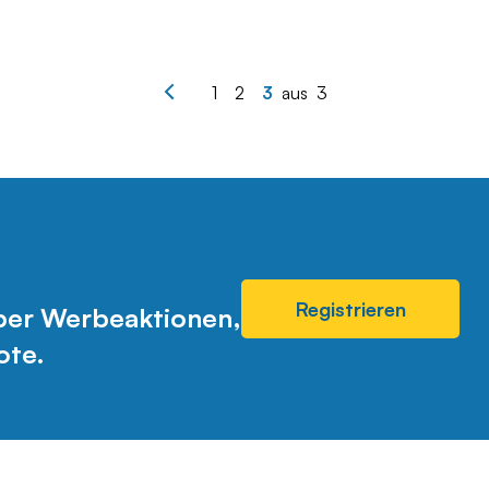
1
2
3
aus
3
Registrieren
über Werbeaktionen,
ote.