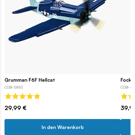
Grumman F6F Hellcat
Focke
COBI-5883
COBI-57
29,99 €
39,9
In den Warenkorb