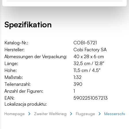
Spezifikation
Katalog-Nr.:
COBI-5721
Hersteller:
Cobi Factory SA
Abmessungen der Verpackung:
40 x 28 x 6 cm
Länge:
32,5 cm / 12.8″
Höhe:
11,5 cm / 4.5″
Maßstab:
1:32
Teilenanzahl:
390
Anzahl der Figuren:
1
EAN:
5902251057213
Lokalizacja produktu:
Homepage
Zweiter Weltkrieg
Flugzeuge
Messerschmi