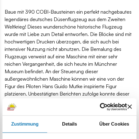
Baue mit 390 COBI-Bausteinen ein perfekt nachgebautes
legendäres deutsches Düsenflugzeug aus dem Zweiten
Weltkrieg! Dieses wunderschöne historische Flugzeug
wurde mit Liebe zum Detail entworfen. Die Blöcke sind mit
hochwertigen Drucken überzogen, die sich auch bei
intensiver Nutzung nicht abnutzen. Die Bemalung des
Flugzeugs verweist auf eine Maschine mit einer sehr
reichen Vergangenheit, die sich heute im Münchner
Museum befindet. An der Steuerung dieser
außergewöhnlichen Maschine können wir eine von der
Figur des Piloten Hans Guido Mutke inspirierte Figur
platzieren. Unbestätigten Berichten zufolge konnte dieser
Pilot erstmals die Schallmauer überqueren! Das ganze Set
wird mit einem Ziegelsockel und einer Platte mit dem
Modellnamen vervollständigt.
Dieses schöne Flugzeug mit Display ist eine perfekte
Zustimmung
Details
Über Cookies
Geschenkidee für Fans von Luftfahrt, Geschichte und
Technik. Es wird sicherlich auch wählerische Sammler und