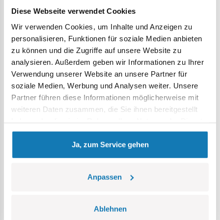
junge Leute, die von Blöcken fasziniert sind,
Diese Webseite verwendet Cookies
zufriedenstellen. Baue mit COBI Block für Block eine
Wir verwenden Cookies, um Inhalte und Anzeigen zu
Geschichte auf!
personalisieren, Funktionen für soziale Medien anbieten
zu können und die Zugriffe auf unsere Website zu
390 hochwertige Elemente,
analysieren. Außerdem geben wir Informationen zu Ihrer
hergestellt in der EU von einem Unternehmen mit über
Verwendung unserer Website an unsere Partner für
20-jähriger Tradition,
soziale Medien, Werbung und Analysen weiter. Unsere
erfüllen die Sicherheitsstandards für Produkte für Kinder,
Partner führen diese Informationen möglicherweise mit
voll kompatibel mit anderen Marken von Klemm-
weiteren Daten zusammen, die Sie ihnen bereitgestellt
Bausteinen,
haben oder die sie im Rahmen Ihrer Nutzung der Dienste
Blöcke mit Aufdruck verformen sich nicht und verblassen
gesammelt haben.
nicht während des Spiels oder unter Temperatureinfluss,
Ja, zum Service gehen
klare und intuitive Anleitung anhand von Zeichnungen
und Symbolen,
100% Drucke, keine Aufkleber,
Anpassen
eine Pilotenfigur,
ein Blockständer für ein Flugzeug,
ein Baustein mit dem Namen des Sets.
Ablehnen