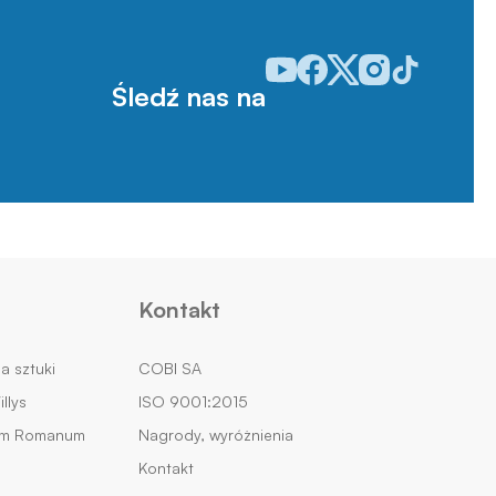
Odwiedź nasz profil w serwisie
Odwiedź nasz profil w serw
Odwiedź nasz profil w 
Odwiedź nasz profi
Odwiedź nasz p
Śledź nas na
Kontakt
na sztuki
COBI SA
llys
ISO 9001:2015
um Romanum
Nagrody, wyróżnienia
Kontakt