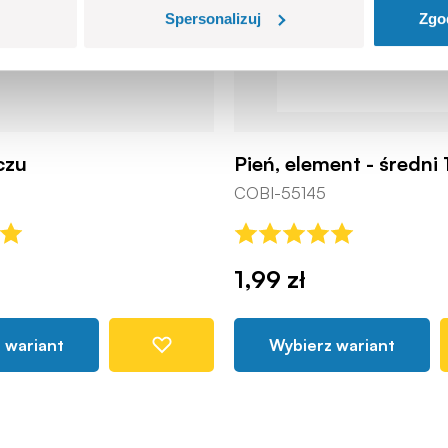
Spersonalizuj
Zgo
czu
Pień, element - średni 
COBI-55145
1,99 zł
 wariant
Wybierz wariant