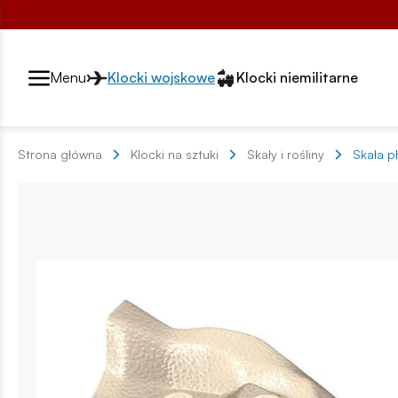
Przełącznik segmentów2
Menu
Klocki wojskowe
Klocki niemilitarne
Strona główna
Klocki na sztuki
Skały i rośliny
Skała p