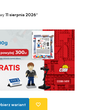
awy
11 sierpnia 2026
*
bierz wariant