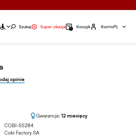
Konto
Szukaj
Super okazje
Koszyk
Konto
PL
0
a
odaj opinie
Gwarancja:
12 miesięcy
COBI-55284
Cobi Factory SA