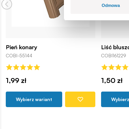
Odmowa
Pień konary
Liść blusz
COBI-55144
COBI161229
1,99 zł
1,50 zł
Wybierz wariant
Wybierz