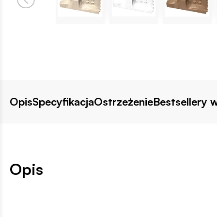
Opis
Specyfikacja
Ostrzeżenie
Bestsellery w
Opis