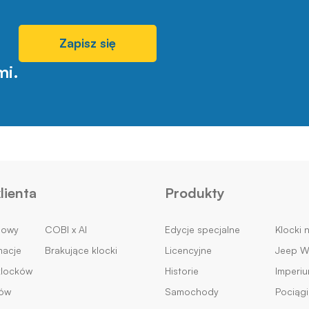
Zapisz się
mi.
lienta
Produkty
mowy
COBI x AI
Edycje specjalne
Klocki 
macje
Brakujące klocki
Licencyjne
Jeep Wi
klocków
Historie
Imperi
ków
Samochody
Pociągi