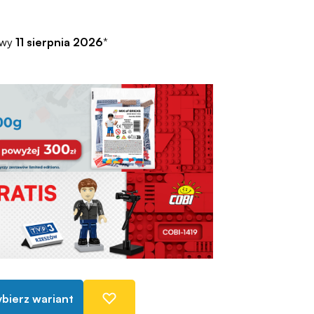
awy
11 sierpnia 2026
*
bierz wariant