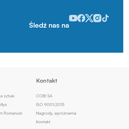
Odwiedź nasz profil w serwisie
Odwiedź nasz profil w serw
Odwiedź nasz profil w 
Odwiedź nasz profi
Odwiedź nasz p
Śledź nas na
Kontakt
na sztuki
COBI SA
llys
ISO 9001:2015
um Romanum
Nagrody, wyróżnienia
Kontakt