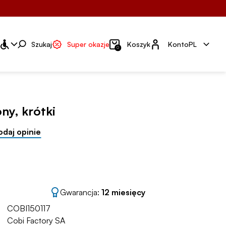
Konto
Szukaj
Super okazje
Koszyk
Konto
PL
0
ny, krótki
odaj opinie
Gwarancja:
12 miesięcy
COBI150117
Cobi Factory SA