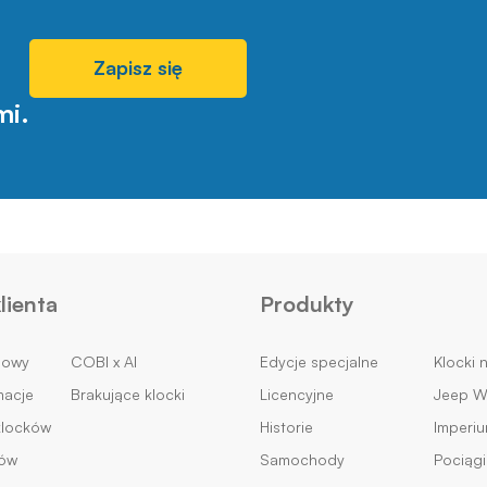
Zapisz się
mi.
lienta
Produkty
mowy
COBI x AI
Edycje specjalne
Klocki 
macje
Brakujące klocki
Licencyjne
Jeep Wi
klocków
Historie
Imperi
ków
Samochody
Pociągi