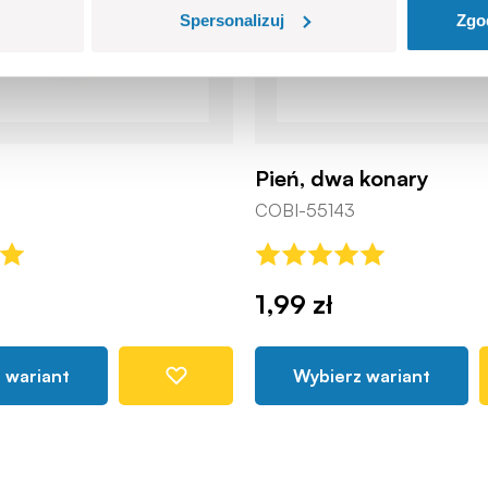
Spersonalizuj
Zgo
Pień, dwa konary
COBI-55143
1,99 zł
 wariant
Wybierz wariant