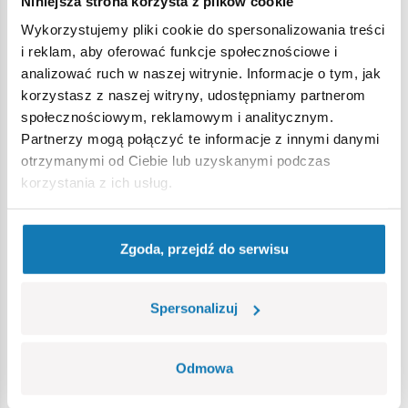
Niniejsza strona korzysta z plików cookie
Wykorzystujemy pliki cookie do spersonalizowania treści
Ostrzeżenie
i reklam, aby oferować funkcje społecznościowe i
analizować ruch w naszej witrynie. Informacje o tym, jak
korzystasz z naszej witryny, udostępniamy partnerom
Nieodpowiednie dla dzieci w wieku poniżej 3 lat. Zawiera
społecznościowym, reklamowym i analitycznym.
małe części, które mogą zostać połknięte lub wchłonięte
Partnerzy mogą połączyć te informacje z innymi danymi
(ryzyko zadławienia). Zalecamy zachowanie opakowania w
otrzymanymi od Ciebie lub uzyskanymi podczas
celach informacyjnych. Zachowuje się prawo do zmiany
korzystania z ich usług.
kolorów i szczegółów technicznych.
Zgoda, przejdź do serwisu
Bestsellery w kategorii
Spersonalizuj
Odmowa