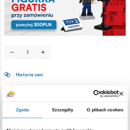
Historia cen
Opis
Zgoda
Szczegóły
O plikach cookies
Lokalizacja produktu:
Strona główna
Klocki na sztuki
Skały i rośliny
Pień, el