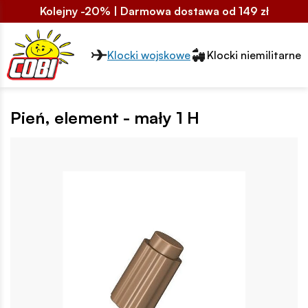
Kolejny -20% | Darmowa dostawa od 149 zł
Przełącznik segmentów2
Klocki wojskowe
Klocki niemilitarne
Pień, element - mały 1 H