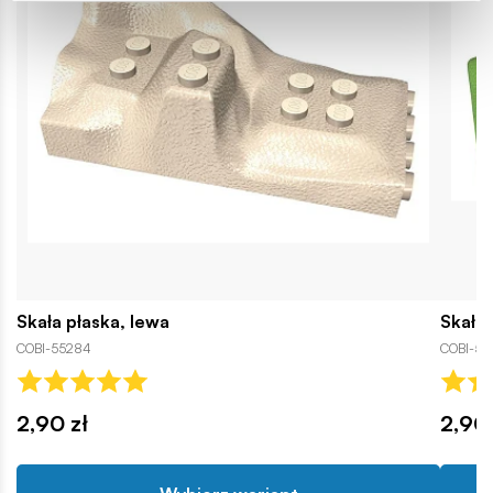
Skała płaska, lewa
Skała 
COBI-55284
COBI-56
2,90 zł
2,90 